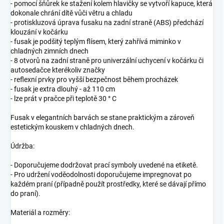
- pomocí šňůrek ke stažení kolem hlavičky se vytvoří kapuce, která
dokonale chrání dítě vůči větru a chladu
- protiskluzová úprava fusaku na zadní straně (ABS) předchází
klouzání v kočárku
- fusak je podšitý teplým flísem, který zahřívá miminko v
chladných zimních dnech
- 8 otvorů na zadní straně pro univerzální uchycení v kočárku či
autosedačce kterékoliv značky
- reflexní prvky pro vyšší bezpečnost během procházek
- fusak je extra dlouhý - až 110 cm
- lze prát v pračce při teplotě 30 ° C
Fusak v elegantních barvách se stane praktickým a zároveň
estetickým kouskem v chladných dnech.
Údržba:
- Doporučujeme dodržovat prací symboly uvedené na etiketě.
- Pro udržení voděodolnosti doporučujeme impregnovat po
každém praní (případně použít prostředky, které se dávají přímo
do praní).
Materiál a rozměry: