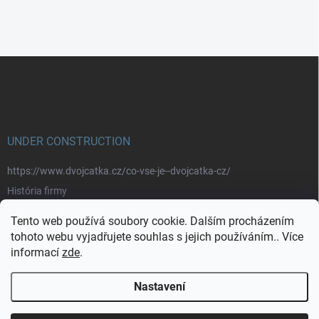
Z
á
p
a
t
í
UNDER CONSTRUCTION
https://www.dvojcatka.cz/co-vse-je--dvojcatka-cz/
História firmy
Prečo nakupovať u nás
Tento web používá soubory cookie. Dalším procházením
Značky
tohoto webu vyjadřujete souhlas s jejich používáním.. Více
informací
zde
.
https://www.dvojcatka.cz/kontakty/>
Nastavení