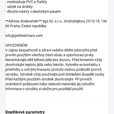
- neobsahuje PVC a ftaláty
- sáček na drobky
- dlouhé rukávy s elastickým pasem
**Adresa dodavatele:** ags 92, s.r.o., Drahobejlova 2515/18, 190
00 Praha, Česká republika
info@petiteetmars.com
UPOZORNĚNÍ
V zájmu bezpečnosti a zdraví vašeho dítěte odstraňte před
prvním použitím všechny části obalu a upevňovací prvky.
Nenechávejte dítě během jídla bez dozoru. Před krmením vždy
zkontrolujte teplotu jídla nebo tekutin. Vyhněte se kontaktu s
předměty a ostrými hranami, protože mohou poškodit povrch
výrobku. Výrobek vždy používejte pod dohledem dospělé osoby.
Před každým použitím výrobek zkontrolujte. Při prvních
známkách poškození nebo slabosti materiálu jej vyhoďte.
Informace o výrobku si uložte pro pozdější použití.
Doplňkové parametry