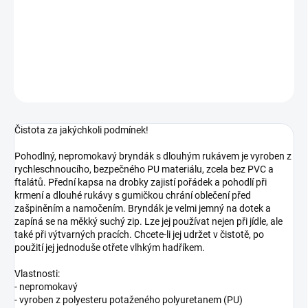
−
+
Přidat do košíku
DETAILNÍ INFORMACE
ZEPTAT SE
Čistota za jakýchkoli podmínek!
Pohodlný, nepromokavý bryndák s dlouhým rukávem je vyroben z
rychleschnoucího, bezpečného PU materiálu, zcela bez PVC a
ftalátů. Přední kapsa na drobky zajistí pořádek a pohodlí při
krmení a dlouhé rukávy s gumičkou chrání oblečení před
zašpiněním a namočením. Bryndák je velmi jemný na dotek a
zapíná se na měkký suchý zip. Lze jej používat nejen při jídle, ale
také při výtvarných pracích. Chcete-li jej udržet v čistotě, po
použití jej jednoduše otřete vlhkým hadříkem.
Vlastnosti:
- nepromokavý
- vyroben z polyesteru potaženého polyuretanem (PU)