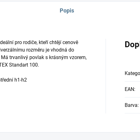
Popis
eální pro rodiče, kteří chtějí cenově
Dop
niverzálnímu rozměru je vhodná do
k. Má trvanlivý povlak s krásným vzorem,
O-TEX Standart 100.
Katego
střední h1-h2
EAN
:
Barva
: