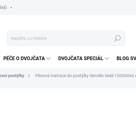
dajů
Hledat
PÉČE O DVOJČATA
DVOJČATA SPECIÁL
BLOG S
ovní postýlky
Pěnová matrace do postýlky Sensillo šedé 120X60x6 
ocení
ZNAČKA:
SENSILLO
791 Kč
Měrná
SKLADEM DO TÝDNE
cena: