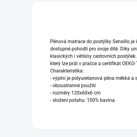
Pěnová matrace do postýlky Sensillo je id
dostupné pohodlí pro svoje dítě. Díky u
klasických i většiny cestovních postýle
který lze prát v pračce a certifikát OEK
Charakteristika:
- výplní je polyuretanová pěna měkká a 
- oboustranné použití
- rozměry 120x60x6 cm
- složení potahu: 100% bavlna.