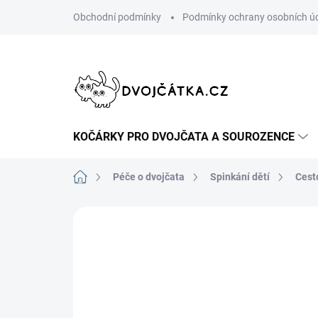
Přejít
Obchodní podmínky
Podmínky ochrany osobních ú
na
obsah
KOČÁRKY PRO DVOJČATA A SOUROZENCE
Domů
Péče o dvojčata
Spinkání dětí
Cest
Neohodnoceno
Podrobnosti hodn