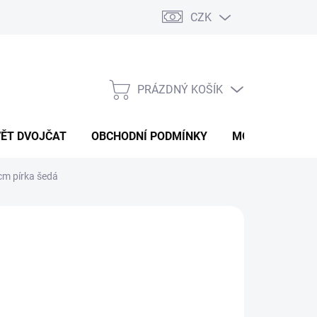
CZK
PRÁZDNÝ KOŠÍK
NÁKUPNÍ
KOŠÍK
VĚT DVOJČAT
OBCHODNÍ PODMÍNKY
MOJE OBJEDNÁ
cm pírka šedá