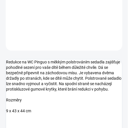
cena:
−
+
Přidat do košíku
DETAILNÍ INFORMACE
ZEPTAT SE
Redukce na WC Pinguo s měkkým polstrováním sedadla zajišťuje
pohodlné sezení pro vaše dítě během důležité chvíle. Dá se
bezpečně připevnit na záchodovou mísu. Je vybavena dvěma
držadly po stranách, kde se dítě může chytit. Polstrované sedadlo
lze snadno vyjmout a vyčistit. Na spodní straně se nacházejí
protiskluzové gumové krytky, které brání redukci v pohybu.
Rozměry
9 x 43 x 44 cm