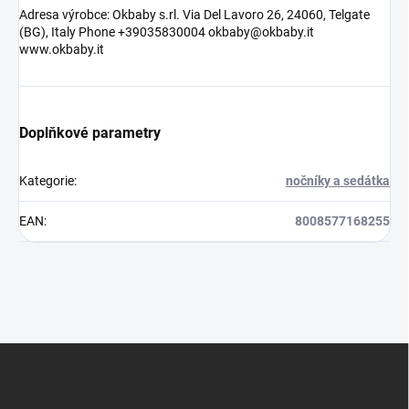
Adresa výrobce: Okbaby s.rl. Via Del Lavoro 26, 24060, Telgate
(BG), Italy Phone +39035830004 okbaby@okbaby.it
www.okbaby.it
Doplňkové parametry
Kategorie
:
nočníky a sedátka
EAN
:
8008577168255
Z
á
p