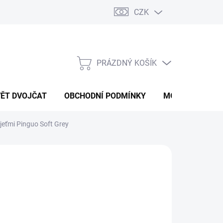
CZK
PRÁZDNÝ KOŠÍK
NÁKUPNÍ
KOŠÍK
VĚT DVOJČAT
OBCHODNÍ PODMÍNKY
MOJE OBJEDNÁ
eťmi Pinguo Soft Grey