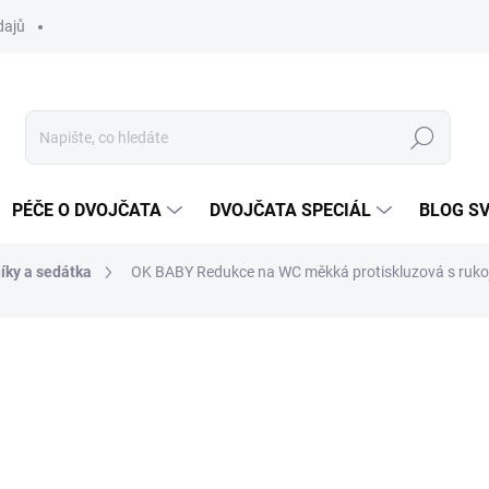
dajů
Hledat
PÉČE O DVOJČATA
DVOJČATA SPECIÁL
BLOG S
íky a sedátka
OK BABY Redukce na WC měkká protiskluzová s rukoj
ocení
ZNAČKA:
OKBABY
499 Kč
Měrná
SKLADEM DO TÝDNE
cena: