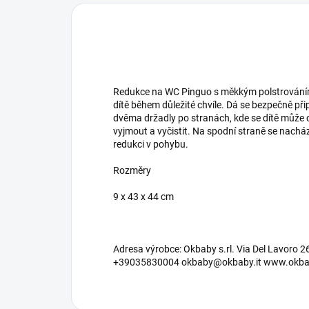
Redukce na WC Pinguo s měkkým polstrováním 
dítě během důležité chvíle. Dá se bezpečně p
dvěma držadly po stranách, kde se dítě může 
vyjmout a vyčistit. Na spodní straně se nacház
redukci v pohybu.
Rozměry
9 x 43 x 44 cm
Adresa výrobce: Okbaby s.rl. Via Del Lavoro 26
+39035830004 okbaby@okbaby.it www.okbab