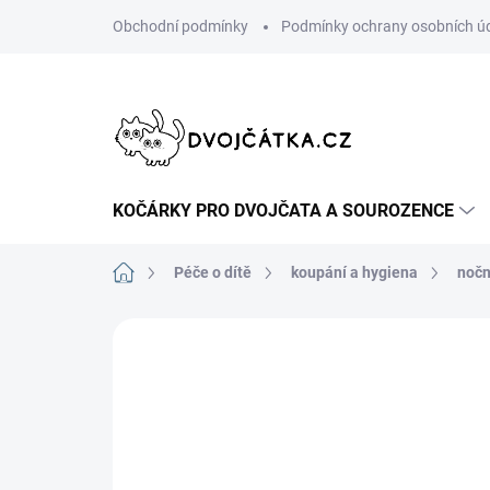
Přejít
Obchodní podmínky
Podmínky ochrany osobních ú
na
obsah
KOČÁRKY PRO DVOJČATA A SOUROZENCE
Domů
Péče o dítě
koupání a hygiena
nočn
Neohodnoceno
Podrobnosti hodn