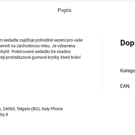
Popis
sedadla zajišťuje pohodlné sezení pro vaše
Dop
řipevnit na záchodovou mísu. Je vybavena
chytit. Polstrované sedadlo lze snadno
ejí protiskluzové gumové krytky, které brání
Katego
EAN
:
, 24060, Telgate (BG), Italy Phone
y.it