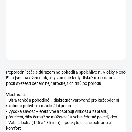
Měrná
SKLADEM DO TÝDNE
cena:
−
+
Přidat do košíku
DETAILNÍ INFORMACE
ZEPTAT SE
Poporodní péče s důrazem na pohodlí a spolehlivost. Vložky Neno
Fina jsou navrženy tak, aby vám poskytly diskrétní ochranu a
pocit svěžesti během nejnáročnějších dnů po porodu.
Vlastnosti:
- Ultra tenké a pohodlné – diskrétně tvarované pro každodenní
svobodu pohybu a maximální pohodlí
- Vysoká savost – efektivně absorbují vlhkost a zabraňují
přetečení, díky čemuž se můžete cítit sebevědomě po celý den
- Větší plocha (425 × 185 mm) – poskytuje lepší ochranu a
komfort