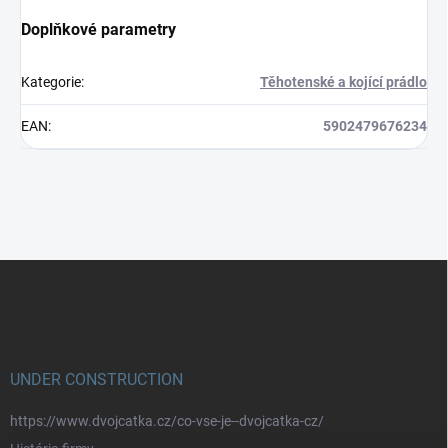
Doplňkové parametry
Kategorie
:
Těhotenské a kojící prádlo
EAN
:
5902479676234
Z
á
p
a
t
í
UNDER CONSTRUCTION
https://www.dvojcatka.cz/co-vse-je--dvojcatka-cz/