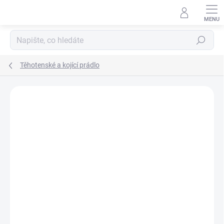
Přejít
na
obsah
Hledat
Těhotenské a kojící prádlo
Neohodnoceno
Podrobnosti hodnocení
ZNAČKA:
NENO