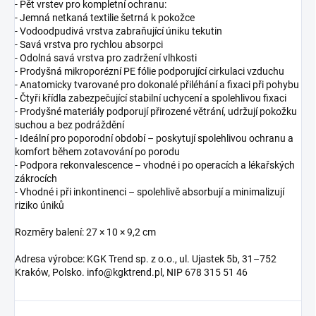
- Pět vrstev pro kompletní ochranu:
- Jemná netkaná textilie šetrná k pokožce
- Vodoodpudivá vrstva zabraňující úniku tekutin
- Savá vrstva pro rychlou absorpci
- Odolná savá vrstva pro zadržení vlhkosti
- Prodyšná mikroporézní PE fólie podporující cirkulaci vzduchu
- Anatomicky tvarované pro dokonalé přiléhání a fixaci při pohybu
- Čtyři křídla zabezpečující stabilní uchycení a spolehlivou fixaci
- Prodyšné materiály podporují přirozené větrání, udržují pokožku
suchou a bez podráždění
- Ideální pro poporodní období – poskytují spolehlivou ochranu a
komfort během zotavování po porodu
- Podpora rekonvalescence – vhodné i po operacích a lékařských
zákrocích
- Vhodné i při inkontinenci – spolehlivě absorbují a minimalizují
riziko úniků
Rozměry balení: 27 × 10 × 9,2 cm
Adresa výrobce: KGK Trend sp. z o.o., ul. Ujastek 5b, 31–752
Kraków, Polsko. info@kgktrend.pl, NIP 678 315 51 46