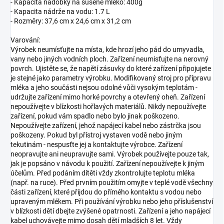
- Kapacita nádobky na sušené mléko: 400g
- Kapacita nádrže na vodu: 1.7 L
- Rozměry: 37,6 cm x 24,6 cm x 31,2 cm
Varování:
Výrobek neumísťujte na místa, kde hrozí jeho pád do umyvadla,
vany nebo jiných vodních ploch. Zařízení neumisťujte na nerovný
povrch. Ujistěte se, že napětí zásuvky do které zařízení připojujete
je stejné jako parametry výrobku. Modifikovaný stroj pro přípravu
mléka a jeho součásti nejsou odolné vůči vysokým teplotám -
udržujte zařízení mimo horké povrchy a otevřený oheň. Zařízení
nepoužívejte v blízkosti hořlavých materiálů. Nikdy nepoužívejte
zařízení, pokud vám spadlo nebo bylo jinak poškozeno.
Nepoužívejte zařízení, jehož napájecí kabel nebo zástrčka jsou
poškozeny. Pokud byl přístroj vystaven vodě nebo jiným
tekutinám - nespusťte jej a kontaktujte výrobce. Zařízení
neopravujte ani neupravujte sami. Výrobek používejte pouze tak,
jak je popsáno v návodu k použití. Zařízení nepoužívejte k jiným
účelům. Před podáním dítěti vždy zkontrolujte teplotu mléka
(např. na ruce). Před prvním použitím omyjte v teplé vodě všechny
části zařízení, které přijdou do přímého kontaktu s vodou nebo
upraveným mlékem. Při používání výrobku nebo jeho příslušenství
v blízkosti dětí dbejte zvýšené opatrnosti. Zařízení a jeho napájecí
kabel uchovávejte mimo dosah dětí mladších 8 let. Vždy