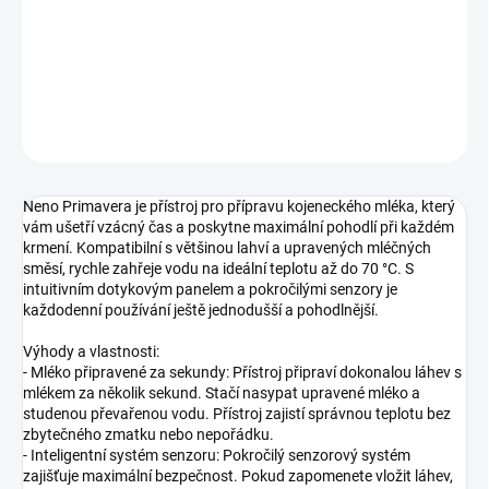
−
+
Přidat do košíku
DETAILNÍ INFORMACE
ZEPTAT SE
Neno Primavera je přístroj pro přípravu kojeneckého mléka, který
vám ušetří vzácný čas a poskytne maximální pohodlí při každém
krmení. Kompatibilní s většinou lahví a upravených mléčných
směsí, rychle zahřeje vodu na ideální teplotu až do 70 °C. S
intuitivním dotykovým panelem a pokročilými senzory je
každodenní používání ještě jednodušší a pohodlnější.
Výhody a vlastnosti:
- Mléko připravené za sekundy: Přístroj připraví dokonalou láhev s
mlékem za několik sekund. Stačí nasypat upravené mléko a
studenou převařenou vodu. Přístroj zajistí správnou teplotu bez
zbytečného zmatku nebo nepořádku.
- Inteligentní systém senzoru: Pokročilý senzorový systém
zajišťuje maximální bezpečnost. Pokud zapomenete vložit láhev,