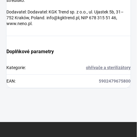
středisko.
Dodavatel: Dodavatel: KGK Trend sp. z o.o., ul. Ujastek 5b, 31–
752 Kraków, Poland. info@kgktrend.pl, NIP 678 315 51 46,
www.neno.pl.
Doplňkové parametry
Kategorie
:
ohřívače a sterilizátory
EAN
:
5902479675800
Z
á