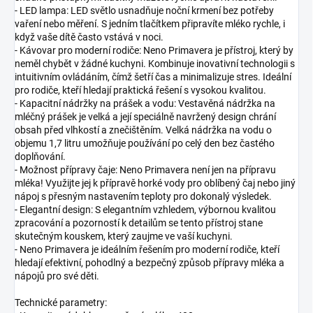
- LED lampa: LED světlo usnadňuje noční krmení bez potřeby
vaření nebo měření. S jedním tlačítkem připravíte mléko rychle, i
když vaše dítě často vstává v noci.
- Kávovar pro moderní rodiče: Neno Primavera je přístroj, který by
neměl chybět v žádné kuchyni. Kombinuje inovativní technologii s
intuitivním ovládáním, čímž šetří čas a minimalizuje stres. Ideální
pro rodiče, kteří hledají praktická řešení s vysokou kvalitou.
- Kapacitní nádržky na prášek a vodu: Vestavěná nádržka na
mléčný prášek je velká a její speciálně navržený design chrání
obsah před vlhkostí a znečištěním. Velká nádržka na vodu o
objemu 1,7 litru umožňuje používání po celý den bez častého
doplňování.
- Možnost přípravy čaje: Neno Primavera není jen na přípravu
mléka! Využijte jej k přípravě horké vody pro oblíbený čaj nebo jiný
nápoj s přesným nastavením teploty pro dokonalý výsledek.
- Elegantní design: S elegantním vzhledem, výbornou kvalitou
zpracování a pozorností k detailům se tento přístroj stane
skutečným kouskem, který zaujme ve vaší kuchyni.
- Neno Primavera je ideálním řešením pro moderní rodiče, kteří
hledají efektivní, pohodlný a bezpečný způsob přípravy mléka a
nápojů pro své děti.
Technické parametry: