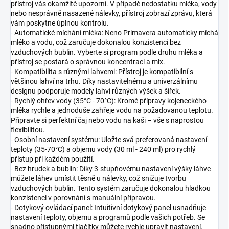
přístroj vás okamžitě upozorní. V případě nedostatku mléka, vody
nebo nesprávně nasazené nálevky, přístroj zobrazí zprávu, která
vám poskytne úplnou kontrolu.
- Automatické míchání mléka: Neno Primavera automaticky míchá
mléko a vodu, což zaručuje dokonalou konzistenci bez
vzduchových bublin. Vyberte si program podle druhu mléka a
přístroj se postará o správnou koncentraci a mix.
- Kompatibilita s různými lahvemi: Přístroj je kompatibilní s
většinou lahví na trhu. Díky nastavitelnému a univerzálnímu
designu podporuje modely lahví různých výšek a šířek.
- Rychlý ohřev vody (35°C - 70°C): Kromě přípravy kojeneckého
mléka rychle a jednoduše zahřeje vodu na požadovanou teplotu.
Připravte si perfektní čaj nebo vodu na kaši – vše s naprostou
flexibilitou.
- Osobní nastavení systému: Uložte svá preferovaná nastavení
teploty (35-70°C) a objemu vody (30 ml - 240 ml) pro rychlý
přístup při každém použití.
- Bez hrudek a bublin: Díky 3-stupňovému nastavení výšky láhve
můžete láhev umístit těsně u nálevky, což snižuje tvorbu
vzduchových bublin. Tento systém zaručuje dokonalou hladkou
konzistenci v porovnání s manuální přípravou.
- Dotykový ovládací panel: Intuitivní dotykový panel usnadňuje
nastavení teploty, objemu a programů podle vašich potřeb. Se
snadno přístupnými tlačítky můžete rychle upravit nastavení.