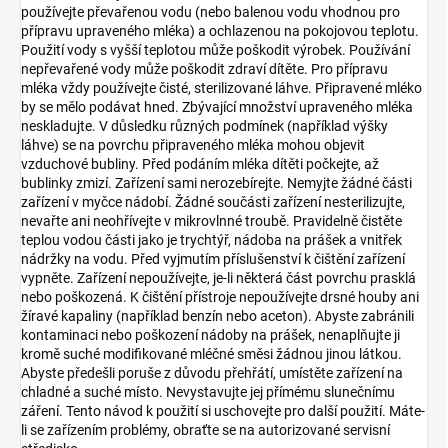
používejte převařenou vodu (nebo balenou vodu vhodnou pro
přípravu upraveného mléka) a ochlazenou na pokojovou teplotu.
Použití vody s vyšší teplotou může poškodit výrobek. Používání
nepřevařené vody může poškodit zdraví dítěte. Pro přípravu
mléka vždy používejte čisté, sterilizované láhve. Připravené mléko
by se mělo podávat hned. Zbývající množství upraveného mléka
neskladujte. V důsledku různých podmínek (například výšky
láhve) se na povrchu připraveného mléka mohou objevit
vzduchové bubliny. Před podáním mléka dítěti počkejte, až
bublinky zmizí. Zařízení sami nerozebírejte. Nemyjte žádné části
zařízení v myčce nádobí. Žádné součásti zařízení nesterilizujte,
nevařte ani neohřívejte v mikrovlnné troubě. Pravidelně čistěte
teplou vodou části jako je trychtýř, nádoba na prášek a vnitřek
nádržky na vodu. Před vyjmutím příslušenství k čištění zařízení
vypněte. Zařízení nepoužívejte, je-li některá část povrchu prasklá
nebo poškozená. K čištění přístroje nepoužívejte drsné houby ani
žíravé kapaliny (například benzín nebo aceton). Abyste zabránili
kontaminaci nebo poškození nádoby na prášek, nenaplňujte ji
kromě suché modifikované mléčné směsi žádnou jinou látkou.
Abyste předešli poruše z důvodu přehřátí, umístěte zařízení na
chladné a suché místo. Nevystavujte jej přímému slunečnímu
záření. Tento návod k použití si uschovejte pro další použití. Máte-
li se zařízením problémy, obraťte se na autorizované servisní