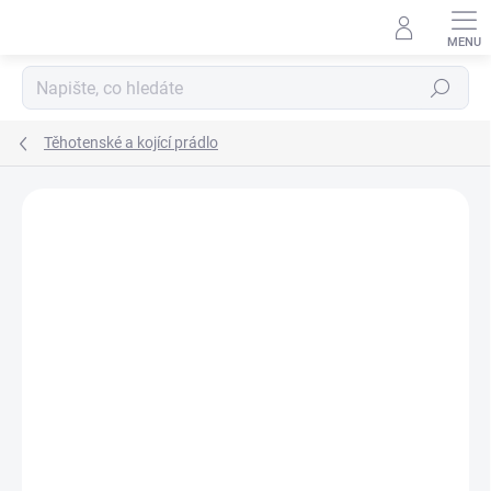
Přejít
na
obsah
Hledat
Těhotenské a kojící prádlo
Neohodnoceno
Podrobnosti hodnocení
ZNAČKA:
NENO