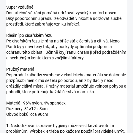
Super vzdušné
Dostatečné větrání pomáhá udržovat vysoký komfort nošení.
Díky poporodnímu prádlu lze odvádět vlhkost a udržovat suché
prostředí, které zabraňuje vzniku infekcí.
Ideální po císařském řezu
Po císařském řezu je rána na břiše stále čerstvá a citlivá. Neno
Panti byly navrženy tak, aby poskytly optimální podporu a
ochranu této oblasti. Účinně kryjí ránu, chrání ji před podrážděním
a nechtěným kontaktem s vnějšími faktory.
Pružný materiál
Poporodní kalhotky vyrobené z elastického materiálu se dokonale
přizpůsobí měnícímu se tělu po porodu, aniž by tlačily nebo
dráždily citlivá místa. Pružný materiál umožňuje volnost pohybu a
pohodlí, které potřebuje každá čerstvá maminka.
Materiál: 96% nylon, 4% spandex
Rozměry: 31×12+-3cm
Obvod boků: cca 90cm
1. Nedodržování správné hygieny může vést ke zdravotním
problémům. Výrobek je třeba po každém použití pravidelně umýt.