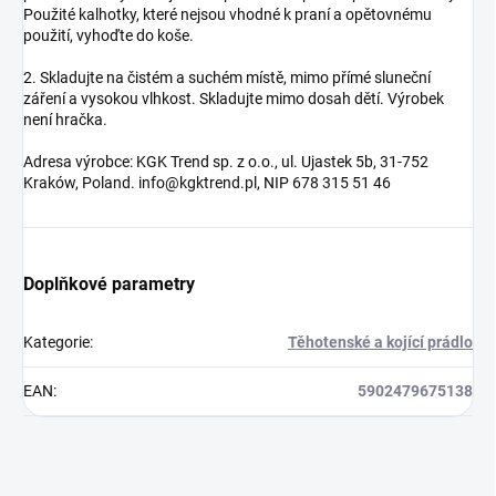
Použité kalhotky, které nejsou vhodné k praní a opětovnému
použití, vyhoďte do koše.
2. Skladujte na čistém a suchém místě, mimo přímé sluneční
záření a vysokou vlhkost. Skladujte mimo dosah dětí. Výrobek
není hračka.
Adresa výrobce: KGK Trend sp. z o.o., ul. Ujastek 5b, 31-752
Kraków, Poland. info@kgktrend.pl, NIP 678 315 51 46
Doplňkové parametry
Kategorie
:
Těhotenské a kojící prádlo
EAN
:
5902479675138