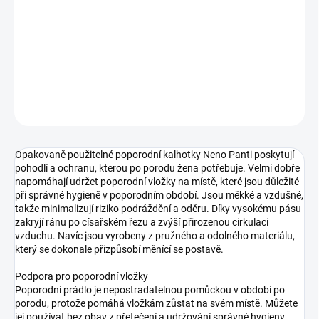
cena:
−
+
Přidat do košíku
DETAILNÍ INFORMACE
ZEPTAT SE
Opakovaně použitelné poporodní kalhotky Neno Panti poskytují
pohodlí a ochranu, kterou po porodu žena potřebuje. Velmi dobře
napomáhají udržet poporodní vložky na místě, které jsou důležité
při správné hygieně v poporodním období. Jsou měkké a vzdušné,
takže minimalizují riziko podráždění a oděru. Díky vysokému pásu
zakryjí ránu po císařském řezu a zvýší přirozenou cirkulaci
vzduchu. Navíc jsou vyrobeny z pružného a odolného materiálu,
který se dokonale přizpůsobí měnící se postavě.
Podpora pro poporodní vložky
Poporodní prádlo je nepostradatelnou pomůckou v období po
porodu, protože pomáhá vložkám zůstat na svém místě. Můžete
jej používat bez obav z přetečení a udržování správné hygieny.