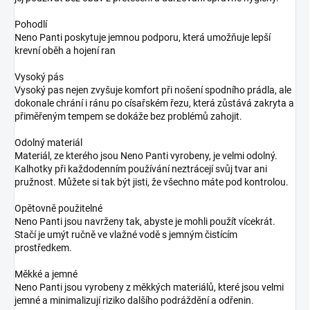
Pohodlí
Neno Panti poskytuje jemnou podporu, která umožňuje lepší
krevní oběh a hojení ran
Vysoký pás
Vysoký pas nejen zvyšuje komfort při nošení spodního prádla, ale
dokonale chrání i ránu po císařském řezu, která zůstává zakryta a
přiměřeným tempem se dokáže bez problémů zahojit.
Odolný materiál
Materiál, ze kterého jsou Neno Panti vyrobeny, je velmi odolný.
Kalhotky při každodenním používání neztrácejí svůj tvar ani
pružnost. Můžete si tak být jisti, že všechno máte pod kontrolou.
Opětovně použitelné
Neno Panti jsou navrženy tak, abyste je mohli použít vícekrát.
Stačí je umýt ručně ve vlažné vodě s jemným čistícím
prostředkem.
Měkké a jemné
Neno Panti jsou vyrobeny z měkkých materiálů, které jsou velmi
jemné a minimalizují riziko dalšího podráždění a odřenin.