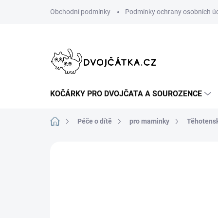
Přejít
Obchodní podmínky
Podmínky ochrany osobních ú
na
obsah
KOČÁRKY PRO DVOJČATA A SOUROZENCE
Domů
Péče o dítě
pro maminky
Těhotensk
Neohodnoceno
Podrobnosti hodn