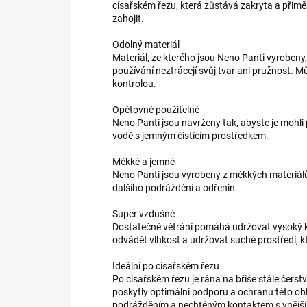
císařském řezu, která zůstává zakryta a při
zahojit.
Odolný materiál
Materiál, ze kterého jsou Neno Panti vyrobeny
používání neztrácejí svůj tvar ani pružnost. Mů
kontrolou.
Opětovně použitelné
Neno Panti jsou navrženy tak, abyste je mohli 
vodě s jemným čistícím prostředkem.
Měkké a jemné
Neno Panti jsou vyrobeny z měkkých materiálů, 
dalšího podráždění a odřenin.
Super vzdušné
Dostatečné větrání pomáhá udržovat vysoký k
odvádět vlhkost a udržovat suché prostředí, kt
Ideální po císařském řezu
Po císařském řezu je rána na břiše stále čerstv
poskytly optimální podporu a ochranu této oblas
podrážděním a nechtěným kontaktem s vnějším