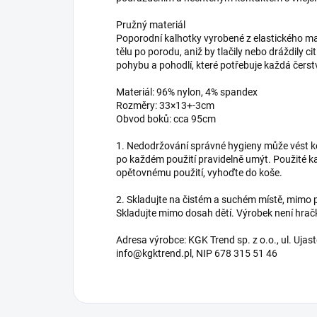
Pružný materiál
Poporodní kalhotky vyrobené z elastického ma
tělu po porodu, aniž by tlačily nebo dráždily c
pohybu a pohodlí, které potřebuje každá čers
Materiál: 96% nylon, 4% spandex
Rozměry: 33×13+-3cm
Obvod boků: cca 95cm
1. Nedodržování správné hygieny může vést k
po každém použití pravidelně umýt. Použité ka
opětovnému použití, vyhoďte do koše.
2. Skladujte na čistém a suchém místě, mimo p
Skladujte mimo dosah dětí. Výrobek není hrač
Adresa výrobce: KGK Trend sp. z o.o., ul. Uja
info@kgktrend.pl, NIP 678 315 51 46