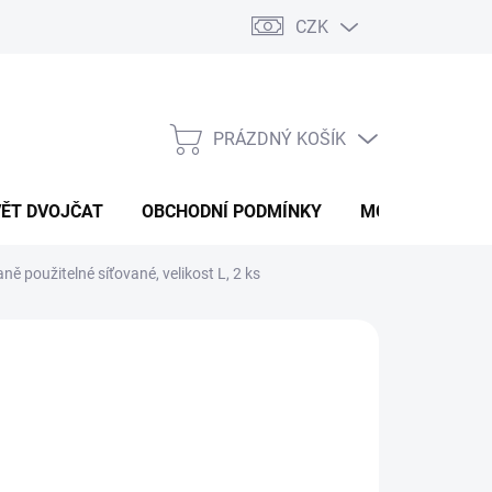
CZK
PRÁZDNÝ KOŠÍK
NÁKUPNÍ
KOŠÍK
VĚT DVOJČAT
OBCHODNÍ PODMÍNKY
MOJE OBJEDNÁ
 použitelné síťované, velikost L, 2 ks