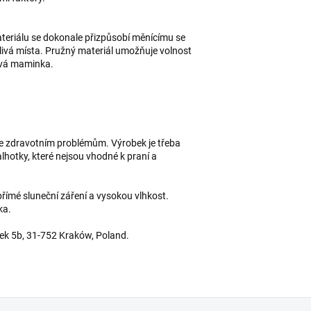
teriálu se dokonale přizpůsobí měnícímu se
itlivá místa. Pružný materiál umožňuje volnost
tvá maminka.
e zdravotním problémům. Výrobek je třeba
lhotky, které nejsou vhodné k praní a
římé sluneční záření a vysokou vlhkost.
ka.
stek 5b, 31-752 Kraków, Poland.