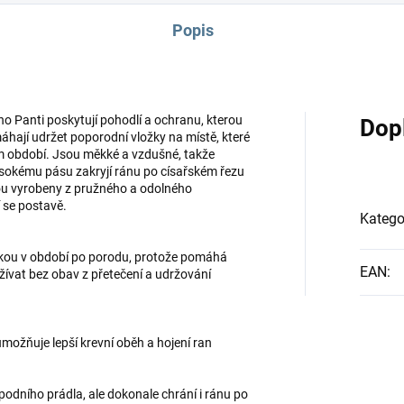
Popis
 Panti poskytují pohodlí a ochranu, kterou
Dop
hají udržet poporodní vložky na místě, které
ím období. Jsou měkké a vzdušné, takže
vysokému pásu zakryjí ránu po císařském řezu
sou vyrobeny z pružného a odolného
 se postavě.
Katego
kou v období po porodu, protože pomáhá
EAN
:
žívat bez obav z přetečení a udržování
možňuje lepší krevní oběh a hojení ran
podního prádla, ale dokonale chrání i ránu po