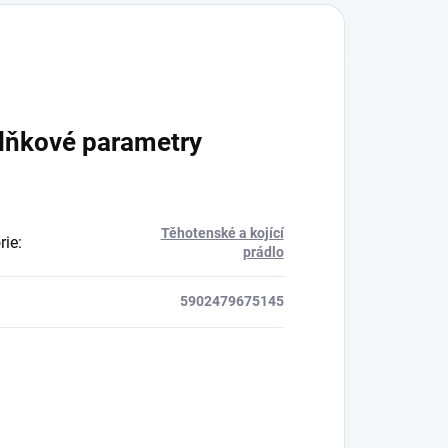
lňkové parametry
Těhotenské a kojící
rie
:
prádlo
5902479675145