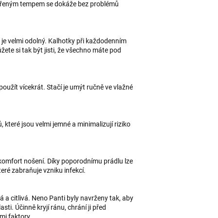
měřeným tempem se dokáže bez problémů
, je velmi odolný. Kalhotky při každodenním
žete si tak být jisti, že všechno máte pod
použít vícekrát. Stačí je umýt ručně ve vlažné
které jsou velmi jemné a minimalizují riziko
omfort nošení. Díky poporodnímu prádlu lze
eré zabraňuje vzniku infekcí.
á a citlivá. Neno Panti byly navrženy tak, aby
ti. Účinně kryjí ránu, chrání ji před
i faktory.