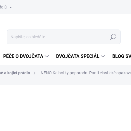
dajů
Hledat
PÉČE O DVOJČATA
DVOJČATA SPECIÁL
BLOG S
é a kojící prádlo
NENO Kalhotky poporodní Panti elastické opakovaně
ocení
ZNAČKA:
NENO
89 Kč
Měrná
SKLADEM DO TÝDNE
cena: