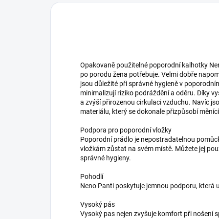
Opakovaně použitelné poporodní kalhotky Neno
po porodu žena potřebuje. Velmi dobře napomá
jsou důležité při správné hygieně v poporodn
minimalizují riziko podráždění a oděru. Díky 
a zvýší přirozenou cirkulaci vzduchu. Navíc j
materiálu, který se dokonale přizpůsobí měnící
Podpora pro poporodní vložky
Poporodní prádlo je nepostradatelnou pomůc
vložkám zůstat na svém místě. Můžete jej pou
správné hygieny.
Pohodlí
Neno Panti poskytuje jemnou podporu, která u
Vysoký pás
Vysoký pas nejen zvyšuje komfort při nošení s