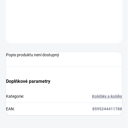
bavlna.
(Pozor)
Kovový držák nebes je nutné objednat zvlášť.
ZEPTAT SE
Popis produktu není dostupný
Doplňkové parametry
Kategorie
:
Kolébky a košíky
EAN
:
8595244411788