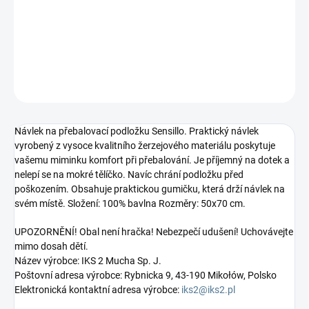
−
+
Přidat do košíku
DETAILNÍ INFORMACE
ZEPTAT SE
Návlek na přebalovací podložku Sensillo. Praktický návlek
vyrobený z vysoce kvalitního žerzejového materiálu poskytuje
vašemu miminku komfort při přebalování. Je příjemný na dotek a
nelepí se na mokré tělíčko. Navíc chrání podložku před
poškozením. Obsahuje praktickou gumičku, která drží návlek na
svém místě. Složení: 100% bavlna Rozměry: 50x70 cm.
UPOZORNĚNÍ! Obal není hračka! Nebezpečí udušení! Uchovávejte
mimo dosah dětí.
Název výrobce: IKS 2 Mucha Sp. J.
Poštovní adresa výrobce: Rybnicka 9, 43-190 Mikołów, Polsko
Elektronická kontaktní adresa výrobce:
iks2@iks2.pl