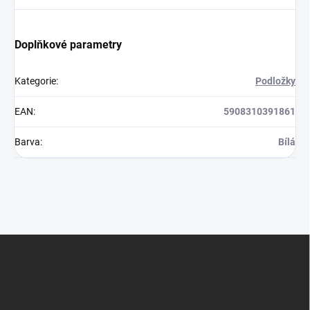
Doplňkové parametry
Kategorie
:
Podložky
EAN
:
5908310391861
Barva
:
Bílá
Z
á
p
a
t