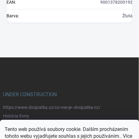
EAN
:
9001378200192
Barva
:
Žlutá
Z
á
p
a
t
í
UNDER CONSTRUCTION
https://www.dvojcatka.cz/co-vse-je--dvojcatka-cz/
História firmy
Prečo nakupovať u nás
Tento web používá soubory cookie. Dalším procházením
Značky
tohoto webu vyjadřujete souhlas s jejich používáním.. Více