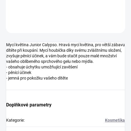
DETAILNÍ INFORMACE
ZEPTAT SE
Mycí květina Junior Calypso. Hravá mycí květina, pro větší zábavu
dítěte při koupání. Mycí houbička díky svému zvláštnímu složení,
zvyšuje pěnící účinek, a vám bude stačit pouze malé množství
vašeho oblíbeného sprchového gelu nebo mýdla.
- obsahuje úchytku umožňující zavěšení
- pěnící účinek
- jemná pro pokožku vašeho dítěte
Doplňkové parametry
Kategorie
:
Kosmetika