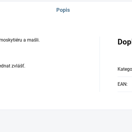
Popis
moskytiéru a mašli.
Dop
ednat zvlášť.
Katego
EAN
: