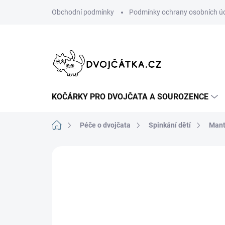
Přejít
Obchodní podmínky
Podmínky ochrany osobních ú
na
obsah
KOČÁRKY PRO DVOJČATA A SOUROZENCE
Domů
Péče o dvojčata
Spinkání dětí
Mant
Neohodnoceno
Podrobnosti hodn