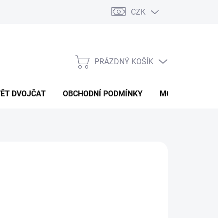
CZK
PRÁZDNÝ KOŠÍK
NÁKUPNÍ
KOŠÍK
VĚT DVOJČAT
OBCHODNÍ PODMÍNKY
MOJE OBJEDNÁ