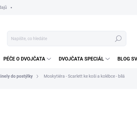
dajů
Hledat
PÉČE O DVOJČATA
DVOJČATA SPECIÁL
BLOG S
inely do postýlky
Moskytiéra - Scarlett ke koši a kolébce - bílá
ocení
ZNAČKA:
SCARLETT
420 Kč
Měrná
SKLADEM DO TÝDNE
cena: