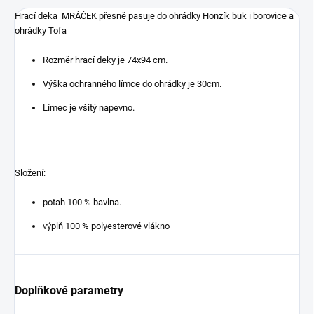
Hrací deka MRÁČEK
přesně pasuje do ohrádky Honzík buk i borovice a
ohrádky Tofa
Rozměr hrací deky je 74x94 cm.
Výška ochranného límce do ohrádky je 30cm.
Límec je všitý napevno.
Složení:
potah 100 % bavlna.
výplň 100 % polyesterové vlákno
Doplňkové parametry