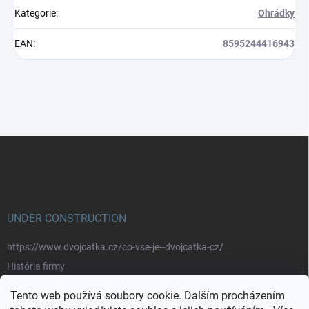
Kategorie
:
Ohrádky
EAN
:
8595244416943
Z
á
p
a
t
í
UNDER CONSTRUCTION
https://www.dvojcatka.cz/co-vse-je--dvojcatka-cz/
História firmy
Prečo nakupovať u nás
Tento web používá soubory cookie. Dalším procházením