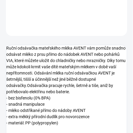
DETAILNÍ INFORMACE
ZEPTAT SE
Ruční odsávačka mateřského mléka AVENT vám pomůže snadno
odsávat mléko z prsu přímo do nádobek AVENT nebo pohárků
VIA, které můžete uložit do chladničky nebo mrazničky. Díky tomu
může kdokoli krmit vaše dítě mateřským mlékem v době vaší
nepřítomnosti. Odsávání mléka ruční odsávačkou AVENT je
šetrnější, tišší a účinnější než jiné běžně dostupné
odsávačky.Odsávačka pracuje rychle, šetrně a tiše, aniž by
potřebovalo elektřinu nebo baterie.
- bez bisfenolu (0% BPA)
- snadná manipulace
- mléko odstříkané přímo do nádoby AVENT
- extra měkký přírodní dudlík pro novorozence
- materiál: PP (polypropylen)