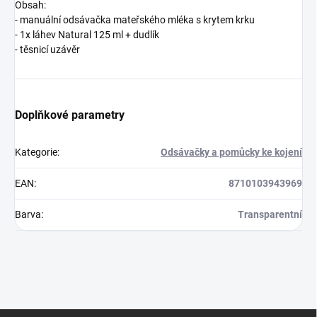
Obsah:
- manuální odsávačka mateřského mléka s krytem krku
- 1x láhev Natural 125 ml + dudlík
- těsnicí uzávěr
Doplňkové parametry
Kategorie
:
Odsávačky a pomůcky ke kojení
EAN
:
8710103943969
Barva
:
Transparentní
Z