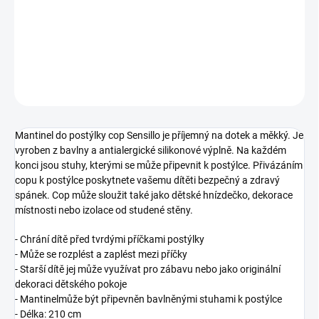
−
+
Přidat do košíku
DETAILNÍ INFORMACE
ZEPTAT SE
Mantinel do postýlky cop Sensillo je příjemný na dotek a měkký. Je
vyroben z bavlny a antialergické silikonové výplně. Na každém
konci jsou stuhy, kterými se může připevnit k postýlce. Přivázáním
copu k postýlce poskytnete vašemu dítěti bezpečný a zdravý
spánek. Cop může sloužit také jako dětské hnízdečko, dekorace
místnosti nebo izolace od studené stěny.
- Chrání dítě před tvrdými příčkami postýlky
- Může se rozplést a zaplést mezi příčky
- Starší dítě jej může využívat pro zábavu nebo jako originální
dekoraci dětského pokoje
- Mantinelmůže být připevněn bavlněnými stuhami k postýlce
- Délka: 210 cm