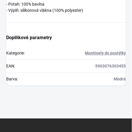
- Potah: 100% bavlna
- Výplň: silikonová vlákna (100% polyester)
Doplňkové parametry
Kategorie
:
Mantinely do postýlky
EAN
:
5903076303455
Barva
:
Modrá
Z
á