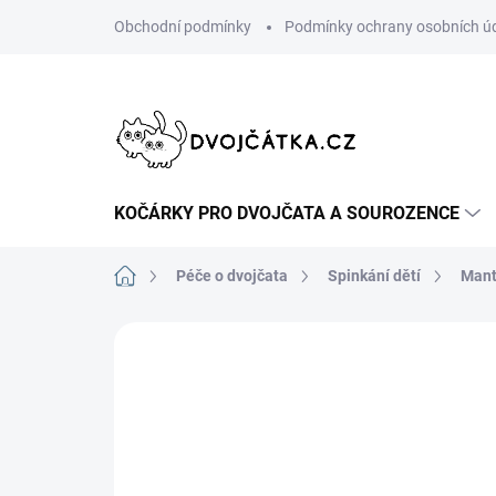
Přejít
Obchodní podmínky
Podmínky ochrany osobních ú
na
obsah
KOČÁRKY PRO DVOJČATA A SOUROZENCE
Domů
Péče o dvojčata
Spinkání dětí
Mant
Neohodnoceno
Podrobnosti hodn