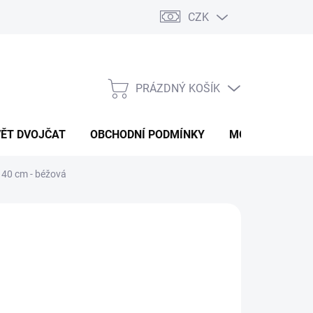
CZK
PRÁZDNÝ KOŠÍK
NÁKUPNÍ
KOŠÍK
VĚT DVOJČAT
OBCHODNÍ PODMÍNKY
MOJE OBJEDNÁ
x 40 cm - béžová