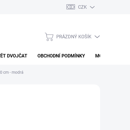
CZK
PRÁZDNÝ KOŠÍK
NÁKUPNÍ
KOŠÍK
VĚT DVOJČAT
OBCHODNÍ PODMÍNKY
MOJE OBJEDNÁ
 30 cm - modrá