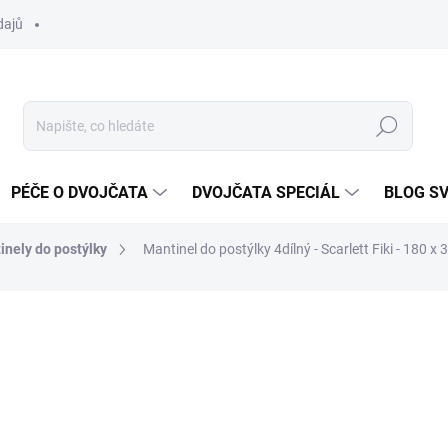
dajů
Hledat
PÉČE O DVOJČATA
DVOJČATA SPECIÁL
BLOG S
inely do postýlky
Mantinel do postýlky 4dílný - Scarlett Fiki - 180 x
ocení
ZNAČKA:
SCARLETT
450 Kč
Měrná
SKLADEM DO TÝDNE
cena: