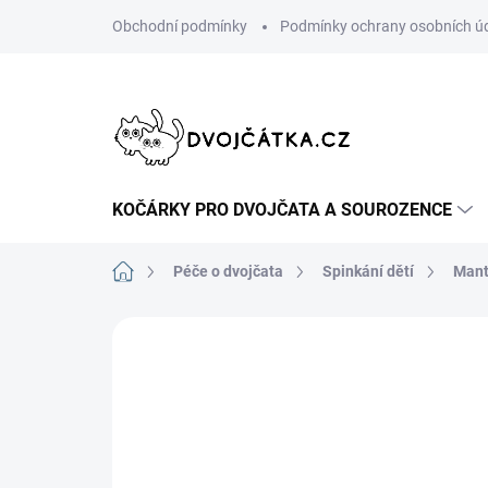
Přejít
Obchodní podmínky
Podmínky ochrany osobních ú
na
obsah
KOČÁRKY PRO DVOJČATA A SOUROZENCE
Domů
Péče o dvojčata
Spinkání dětí
Mant
Neohodnoceno
Podrobnosti hodn