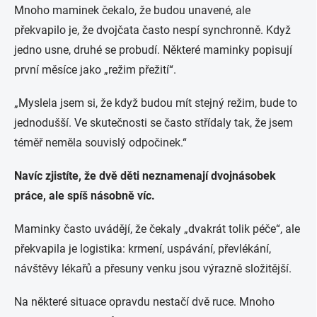
Mnoho maminek čekalo, že budou unavené, ale
překvapilo je, že dvojčata často nespí synchronně. Když
jedno usne, druhé se probudí. Některé maminky popisují
první měsíce jako „režim přežití“.
„Myslela jsem si, že když budou mít stejný režim, bude to
jednodušší. Ve skutečnosti se často střídaly tak, že jsem
téměř neměla souvislý odpočinek.“
Navíc zjistíte, že dvě děti neznamenají dvojnásobek
práce, ale spíš násobně víc.
Maminky často uvádějí, že čekaly „dvakrát tolik péče“, ale
překvapila je logistika: krmení, uspávání, převlékání,
návštěvy lékařů a přesuny venku jsou výrazně složitější.
Na některé situace opravdu nestačí dvě ruce. Mnoho