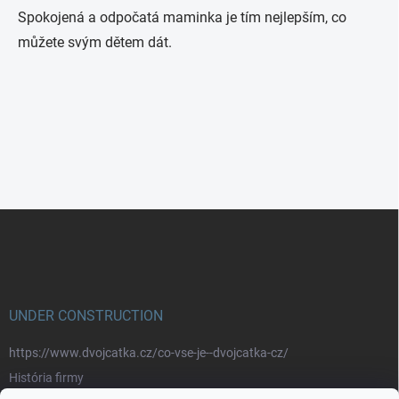
Spokojená a odpočatá maminka je tím nejlepším, co
můžete svým dětem dát.
Z
á
p
a
t
í
UNDER CONSTRUCTION
https://www.dvojcatka.cz/co-vse-je--dvojcatka-cz/
História firmy