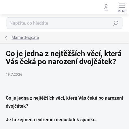
Přejít
na
obsah
Hledat
Máme dvojčata
Co je jedna z nejtěžších věcí, která
Vás čeká po narození dvojčátek?
19.7.2026
Co je jedna z nejtěžších věcí, která Vás čeká po narození
dvojčátek?
Je to zejména extrémní nedostatek spánku.