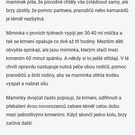
maminek píše, že původně chtěly vše zvládnout samy, ale
brzy zjistily, že pomoc partnera, prarodičů nebo kamarádů
je téměř nezbytná.
Miminka v prvních týdnech vypijí jen 30-40 ml mlíčka a
tak se krmení opakuje co dvě až tři hodiny. Mezitím děti
obvykle spinkají, ale jsou miminka, kterým stačí mezi
krmením 60 minut spánku. A někdy si to ještě střídají. V té
chvíli opravdu nastupuje nutná péče obou rodičů, pomoc
prarodičů a širší rodiny, aby se maminka stihla trošku
vyspat a nabrat sílu.
Maminky dvojčat často popisují, že krmení, odříhnutí a
přebalení dvou novorozenců zabere téměř celou dobu
mezi jednotlivými krmeními. Když skončí jedno kolo, brzy
začíná další.