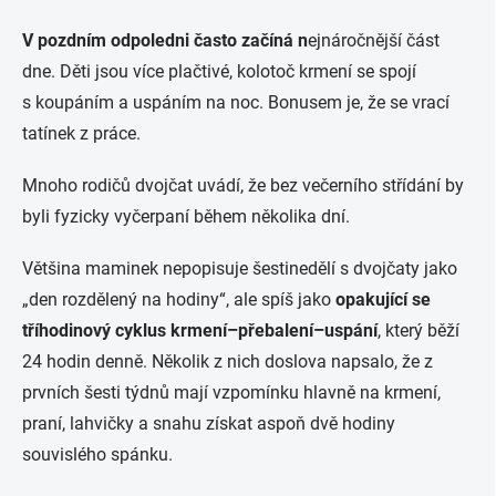
V pozdním odpoledni často začíná n
ejnáročnější část
dne. Děti jsou více plačtivé, kolotoč krmení se spojí
s koupáním a uspáním na noc. Bonusem je, že se vrací
tatínek z práce.
Mnoho rodičů dvojčat uvádí, že bez večerního střídání by
byli fyzicky vyčerpaní během několika dní.
Většina maminek nepopisuje šestinedělí s dvojčaty jako
„den rozdělený na hodiny“, ale spíš jako
opakující se
tříhodinový cyklus krmení–přebalení–uspání
, který běží
24 hodin denně. Několik z nich doslova napsalo, že z
prvních šesti týdnů mají vzpomínku hlavně na krmení,
praní, lahvičky a snahu získat aspoň dvě hodiny
souvislého spánku.