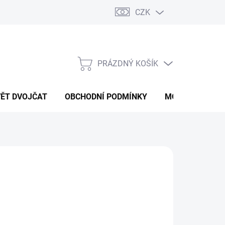
CZK
PRÁZDNÝ KOŠÍK
NÁKUPNÍ
KOŠÍK
VĚT DVOJČAT
OBCHODNÍ PODMÍNKY
MOJE OBJEDNÁ