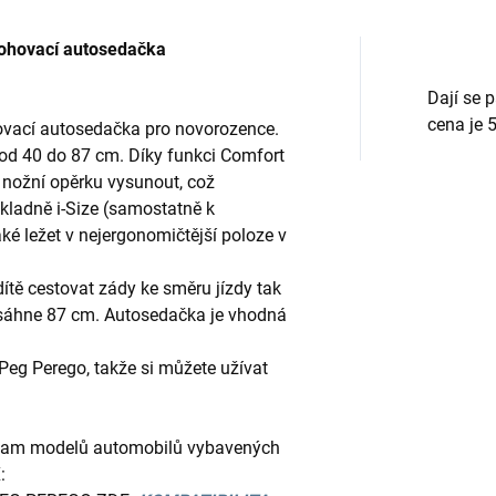
ohovací autosedačka
Dají se 
cena je 
ovací autosedačka pro novorozence.
 od 40 do 87 cm. Díky funkci Comfort
a nožní opěrku vysunout, což
kladně i-Size (samostatně k
aké ležet v nejergonomičtější poloze v
tě cestovat zády ke směru jízdy tak
sáhne 87 cm. Autosedačka je vhodná
 Peg Perego, takže si můžete užívat
znam modelů automobilů vybavených
: