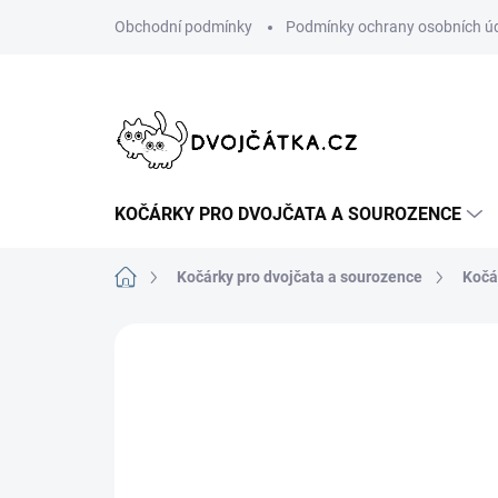
Přejít
Obchodní podmínky
Podmínky ochrany osobních ú
na
obsah
KOČÁRKY PRO DVOJČATA A SOUROZENCE
Domů
Kočárky pro dvojčata a sourozence
Kočá
Neohodnoceno
Podrobnosti hodn