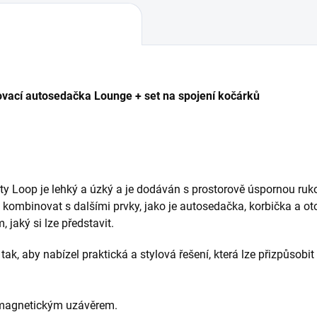
hovací autosedačka Lounge + set na spojení kočárků
y Loop je lehký a úzký a je dodáván s prostorově úspornou rukoj
ě kombinovat s dalšími prvky, jako je autosedačka, korbička a o
jaký si lze představit.
tak, aby nabízel praktická a stylová řešení, která lze přizpůsobi
 magnetickým uzávěrem.