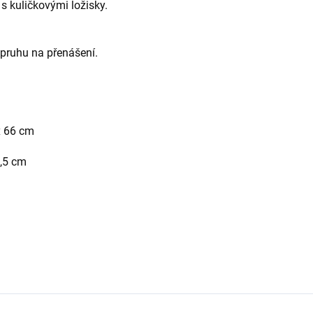
s kuličkovými ložisky.
opruhu na přenášení.
x 66 cm
6,5 cm