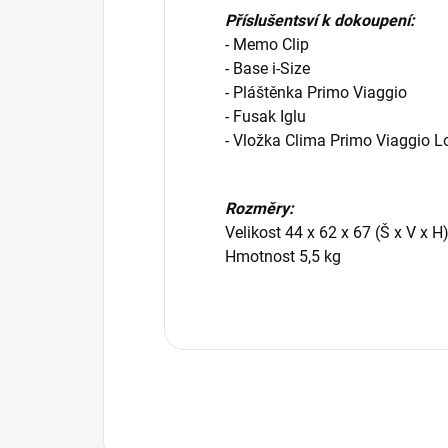
Příslušentsví k dokoupení:
- Memo Clip
- Base i-Size
- Pláštěnka Primo Viaggio
- Fusak Iglu
- Vložka Clima Primo Viaggio 
Rozměry:
Velikost 44 x 62 x 67 (Š x V x H
Hmotnost 5,5 kg