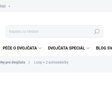
dajů
Hledat
PÉČE O DVOJČATA
DVOJČATA SPECIÁL
BLOG S
rky pro dvojčata
Loop + 2 autosedačky
ocení
od
24 160 Kč
Měrná
ZVOLTE VARIANTU
cena: