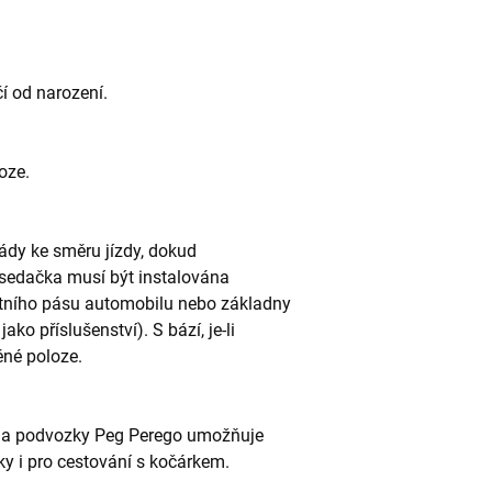
í od narození.
oze.
ády ke směru jízdy, dokud
sedačka musí být instalována
tního pásu automobilu nebo základny
ko příslušenství). S bází, je-li
ěné poloze.
na podvozky Peg Perego umožňuje
y i pro cestování s kočárkem.