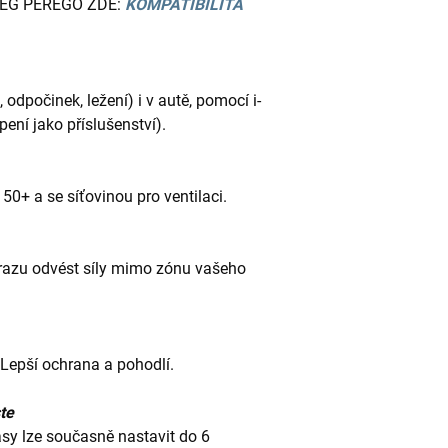
PEG PEREGO ZDE:
KOMPATIBILITA
 odpočinek, ležení) i v autě, pomocí i-
ení jako příslušenství).
 50+ a se síťovinou pro ventilaci.
razu odvést síly mimo zónu vašeho
 Lepší ochrana a pohodlí.
ste
sy lze současně nastavit do 6