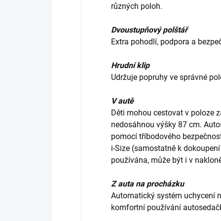
různých poloh.
Dvoustupňový polštář
Extra pohodlí, podpora a bezpeč
Hrudní klip
Udržuje popruhy ve správné pol
V autě
Děti mohou cestovat v poloze z
nedosáhnou výšky 87 cm. Auto
pomocí tříbodového bezpečnos
i-Size (samostatně k dokoupení ja
používána, může být i v naklon
Z auta na procházku
Automatický systém uchycení 
komfortní používání autosedačk