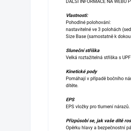
DALŠÍ INFORMACE NA WEBU 
Vlastnosti:
Pohodlné polohování:
nastavitelné ve 3 polohách (sed,
Size Base (samostatně k dokoup
Sluneční stříška
Velká roztažitelná stříška s UPF
Kinetické pody
Pomáhají v případě bočního ná
dítěte.
EPS
EPS vložky pro tlumení nárazů.
Přizpůsobí se, jak vaše dítě ro
Opěrku hlavy a bezpečnostní pá