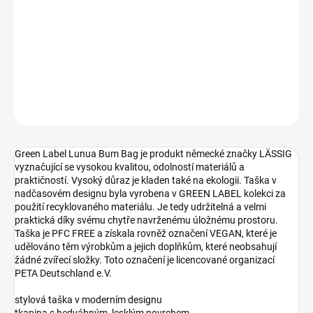
−
+
Přidat do košíku
taška na rukojeť
DETAILNÍ INFORMACE
ZEPTAT SE
Green Label Lunua Bum Bag je produkt německé značky LÄSSIG
vyznačující se vysokou kvalitou, odolností materiálů a
praktičností. Vysoký důraz je kladen také na ekologii. Taška v
nadčasovém designu byla vyrobena v GREEN LABEL kolekci za
použití recyklovaného materiálu. Je tedy udržitelná a velmi
praktická díky svému chytře navrženému úložnému prostoru.
Taška je PFC FREE a získala rovněž označení VEGAN, které je
udělováno těm výrobkům a jejich doplňkům, které neobsahují
žádné zvířecí složky. Toto označení je licencované organizací
PETA Deutschland e.V.
stylová taška v moderním designu