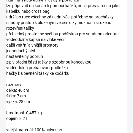
tkanina s hedvábným, lesklým povrchem
lze připevnit na kočárek pomocí háčků, nosit přes rameno jako
kabelku nebo cross bag
udrží po ruce všechny základní věci potřebné na procházky
snadný přístup k uloženým věcem díky možnosti širokého
rozevření tašky
přehledný prostor se světlou podšívkou pro snadnou orientaci
voděodolná kapsa na vlhké věci
další vnitřní a vnější prostory
jednoduchý styl
nastavitelný popruh
zip v přední části tašky s ozdobnou koncovkou
voděodolná přebalovací podložka
háčky k upevnění tašky ke kočárku
rozměry:
délka: 46 cm
šířka: 7 cm
výška: 28 cm
hmotnost: 0,457 kg
objem: 8,2 l
vnější materiál: 100% polyester