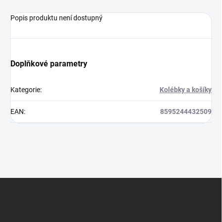
Popis produktu není dostupný
Doplňkové parametry
Kategorie
:
Kolébky a košíky
EAN
:
8595244432509
Z
á
p
a