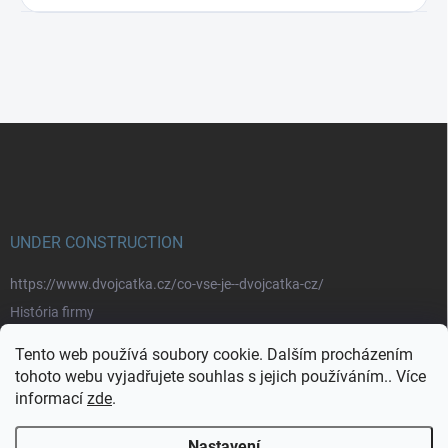
Z
á
p
a
t
í
UNDER CONSTRUCTION
https://www.dvojcatka.cz/co-vse-je--dvojcatka-cz/
História firmy
Prečo nakupovať u nás
Tento web používá soubory cookie. Dalším procházením
Značky
tohoto webu vyjadřujete souhlas s jejich používáním.. Více
informací
zde
.
https://www.dvojcatka.cz/kontakty/>
Nastavení