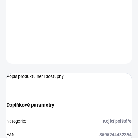
současně velmi ulehčí vašim zádům, rukám i krku. Snadno se
tvaruje do požadovaného tvaru a poskytuje oporu miminka při
kojení.
Složení:
Potah: 100% bavlna
Výplň: duté vlákno (polyester)
ZEPTAT SE
Popis produktu není dostupný
Doplňkové parametry
Kategorie
:
Kojící polštáře
EAN
:
8595244432394