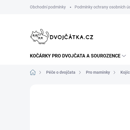
Přejít
Obchodní podmínky
Podmínky ochrany osobních ú
na
obsah
KOČÁRKY PRO DVOJČATA A SOUROZENCE
Domů
Péče o dvojčata
Pro maminky
Kojíc
Neohodnoceno
Podrobnosti hodn