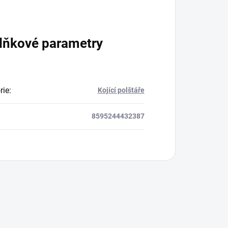
lňkové parametry
rie
:
Kojící polštáře
8595244432387