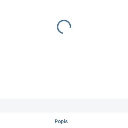
−
+
Kojicí polštář
usnadňuje koje
podkovy poskytuje vašemu m
zádům, rukám i krku. Snadno
oporu miminka při kojení.
Složení:
Potah: 100% bavlna
Výplň: duté vlákno (polyester
Popis