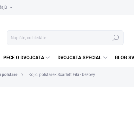
dajů
Hledat
PÉČE O DVOJČATA
DVOJČATA SPECIÁL
BLOG S
í polštáře
Kojicí polštářek Scarlett Fiki - béžový
ocení
ZNAČKA:
SCARLETT
399 Kč
Měrná
SKLADEM DO TÝDNE
cena: