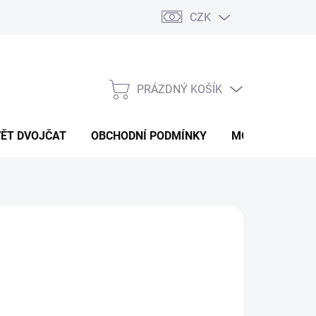
CZK
PRÁZDNÝ KOŠÍK
NÁKUPNÍ
KOŠÍK
VĚT DVOJČAT
OBCHODNÍ PODMÍNKY
MOJE OBJEDNÁ