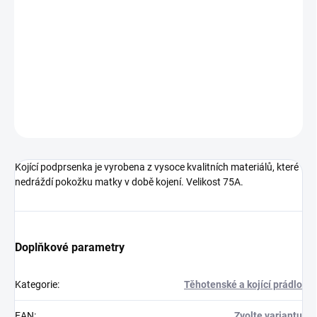
−
+
Přidat do košíku
DETAILNÍ INFORMACE
ZEPTAT SE
Kojící podprsenka je vyrobena z vysoce kvalitních materiálů, které
nedráždí pokožku matky v době kojení. Velikost 75A.
Doplňkové parametry
Kategorie
:
Těhotenské a kojící prádlo
EAN
:
Zvolte variantu