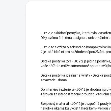
JOY 2 je skládací postýlka, která byla vytvořena
Díky svému štíhlému designu a univerzálním 
JOY 2 se složí za 5 sekund do kompaktní veliko
2 je také ideální pro každodenní používání. pro
Dětská postýlka 2v1 - JOY 2 je jediná postýlka
vaše děťátko může samostatně opustit svůj hr
Dětská postýlka ideální na výlety - Dětská pos
zavazadel. doma.
Do interiéru i exteriéru - JOY 2 je vhodná i p
zároveň zajistí dostatečné proudění vzduchu 
Bezpečný materiál - JOY 2 je bezpečná postýl
několika okamžiků vyčistit hadříkem - velkou v