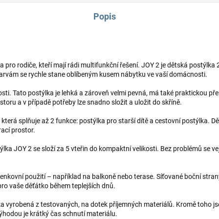
Popis
 pro rodiče, kteří mají rádi multifunkční řešení. JOY 2 je dětská postýlka 2
barvám se rychle stane oblíbeným kusem nábytku ve vaší domácnosti.
sti. Tato postýlka je lehká a zároveň velmi pevná, má také praktickou pře
storu a v případě potřeby lze snadno složit a uložit do skříně.
, která splňuje až 2 funkce: postýlka pro starší dítě a cestovní postýlka. 
ací prostor.
týlka JOY 2 se složí za 5 vteřin do kompaktní velikosti. Bez problémů se v
ro venkovní použití – například na balkoně nebo terase. Síťované boční str
pro vaše děťátko během teplejších dnů.
ka vyrobená z testovaných, na dotek příjemných materiálů. Kromě toho j
ýhodou je krátký čas schnutí materiálu.