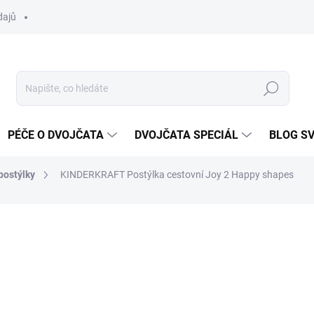
dajů
Hledat
PÉČE O DVOJČATA
DVOJČATA SPECIÁL
BLOG S
postýlky
KINDERKRAFT Postýlka cestovní Joy 2 Happy shapes
ocení
ZNAČKA:
KINDERKRAFT
1 611 Kč
1 549
Měrná
SKLADEM DO TÝDNE
cena: