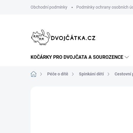
Přejít
Obchodní podmínky
Podmínky ochrany osobních ú
na
obsah
KOČÁRKY PRO DVOJČATA A SOUROZENCE
Domů
Péče o dítě
Spinkání dětí
Cestovní 
Neohodnoceno
Podrobnosti hodn