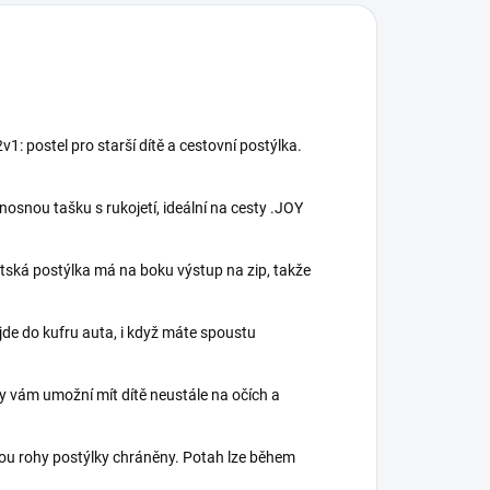
v1: postel pro starší dítě a cestovní postýlka.
nosnou tašku s rukojetí, ideální na cesty .JOY
Dětská postýlka má na boku výstup na zip, takže
ejde do kufru auta, i když máte spoustu
any vám umožní mít dítě neustále na očích a
sou rohy postýlky chráněny. Potah lze během