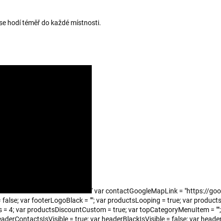
 se hodí téměř do každé místnosti.
' var contactGoogleMapLink = "https:/
false; var footerLogoBlack = ""; var productsLooping = true; var products
s = 4; var productsDiscountCustom = true; var topCategoryMenuItem = "
rContactsIsVisible = true; var headerBlackIsVisible = false; var headerI