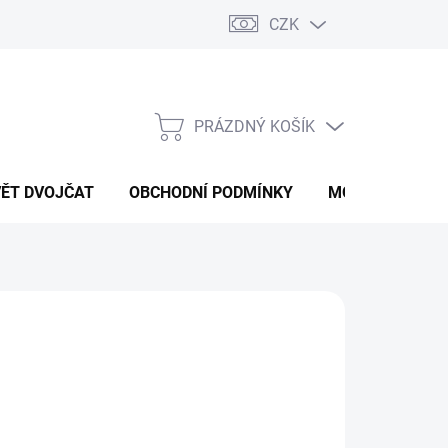
CZK
PRÁZDNÝ KOŠÍK
NÁKUPNÍ
KOŠÍK
VĚT DVOJČAT
OBCHODNÍ PODMÍNKY
MOJE OBJEDNÁ
 Kč