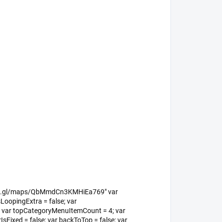
/goo.gl/maps/QbMmdCn3KMHiEa769" var
LoopingExtra = false; var
"; var topCategoryMenuItemCount = 4; var
sFixed = false; var backToTop = false; var