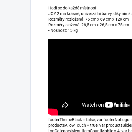
Hodí se do každé místnosti
JOY 2 má krásné, univerzální barvy, díky nimž
Rozměry rozložená: 76 cm x 69 cm x 129 cm
Rozměry složená: 26,5 cm x 26,5 cm x 75 cm
- Nosnost: 15 kg
footerThemeBlack = false; var footerNoLogo = 
productsAllowTouch = true; var productsSlide
topCategoryMenuItemCountMobile = 4; var heade