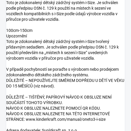
Toto je zdokonalený dětský zádržný systém i-Size. Je schválen
podle předpisu OSN č. 129 k použití na místech k sezení ve
vozidlech kompatibilních s i-Size podle údajů výrobce vozidla v
příručce pro uživatele vozidla.
100cm-150cm
Upozornění
Toto je zdokonalený dětský zádržný systém i-Size tvořený
přídavným sedadlem. Je schválen podle předpisu OSN č. 129 k
použití především na „místech k sezení i-Size“ uvedených
výrobcem vozidla v příručce pro uživatele vozidla.
V případě pochybností se poraďte s výrobcem nebo prodejcem
zdokonaleného dětského zádržného systému.
DŮLEŽITÉ – NEPOUŽÍVEJTE SMĚREM DOPŘEDU U DĚTÍ VE VĚKU
DO 15 MĚSÍCŮ (viz návod).
DŮLEŽITÉ – TIŠTĚNÝ, PAPÍROVÝ NÁVOD K OBSLUZE NENÍ
SOUČÁSTÍ TOHOTO VÝROBKU.
NÁVOD K OBSLUZE NALEZNETE POMOCÍ QR KÓDU.
NÁVOD K OBSLUZE NALEZNETE NA TÉTO INTERNETOVÉ
STRÁNCE: www.kinderkraft.com/manual/oneto3-i-size
Adresa dodavatele: Supl4kraft sp. z o.o.