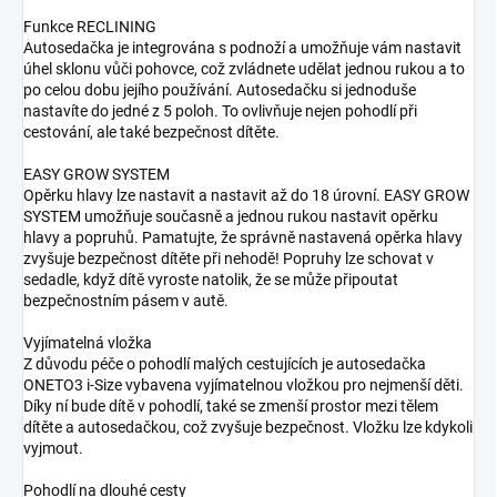
Funkce RECLINING
Autosedačka je integrována s podnoží a umožňuje vám nastavit
úhel sklonu vůči pohovce, což zvládnete udělat jednou rukou a to
po celou dobu jejího používání. Autosedačku si jednoduše
nastavíte do jedné z 5 poloh. To ovlivňuje nejen pohodlí při
cestování, ale také bezpečnost dítěte.
EASY GROW SYSTEM
Opěrku hlavy lze nastavit a nastavit až do 18 úrovní. EASY GROW
SYSTEM umožňuje současně a jednou rukou nastavit opěrku
hlavy a popruhů. Pamatujte, že správně nastavená opěrka hlavy
zvyšuje bezpečnost dítěte při nehodě! Popruhy lze schovat v
sedadle, když dítě vyroste natolik, že se může připoutat
bezpečnostním pásem v autě.
Vyjímatelná vložka
Z důvodu péče o pohodlí malých cestujících je autosedačka
ONETO3 i-Size vybavena vyjímatelnou vložkou pro nejmenší děti.
Díky ní bude dítě v pohodlí, také se zmenší prostor mezi tělem
dítěte a autosedačkou, což zvyšuje bezpečnost. Vložku lze kdykoli
vyjmout.
Pohodlí na dlouhé cesty