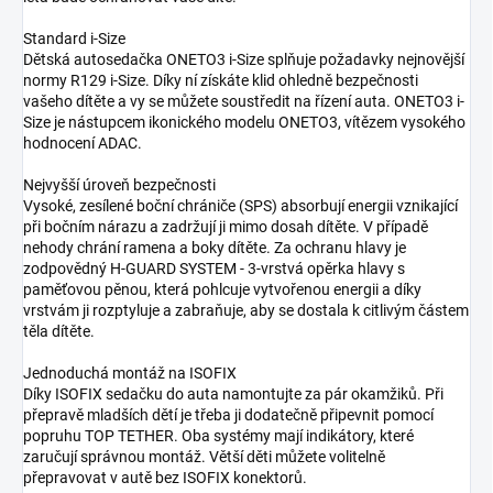
Standard i-Size
Dětská autosedačka ONETO3 i-Size splňuje požadavky nejnovější
normy R129 i-Size. Díky ní získáte klid ohledně bezpečnosti
vašeho dítěte a vy se můžete soustředit na řízení auta. ONETO3 i-
Size je nástupcem ikonického modelu ONETO3, vítězem vysokého
hodnocení ADAC.
Nejvyšší úroveň bezpečnosti
Vysoké, zesílené boční chrániče (SPS) absorbují energii vznikající
při bočním nárazu a zadržují ji mimo dosah dítěte. V případě
nehody chrání ramena a boky dítěte. Za ochranu hlavy je
zodpovědný H-GUARD SYSTEM - 3-vrstvá opěrka hlavy s
paměťovou pěnou, která pohlcuje vytvořenou energii a díky
vrstvám ji rozptyluje a zabraňuje, aby se dostala k citlivým částem
těla dítěte.
Jednoduchá montáž na ISOFIX
Díky ISOFIX sedačku do auta namontujte za pár okamžiků. Při
přepravě mladších dětí je třeba ji dodatečně připevnit pomocí
popruhu TOP TETHER. Oba systémy mají indikátory, které
zaručují správnou montáž. Větší děti můžete volitelně
přepravovat v autě bez ISOFIX konektorů.