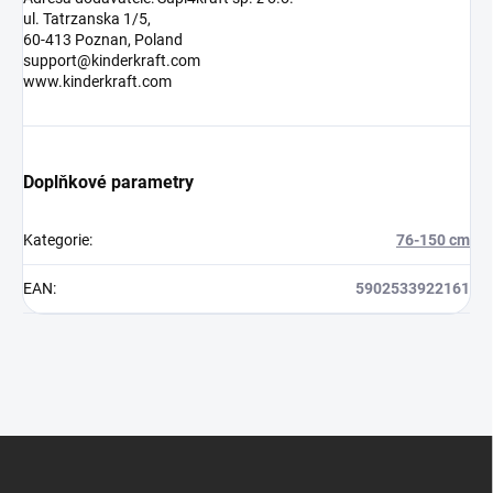
ul. Tatrzanska 1/5,
60-413 Poznan, Poland
support@kinderkraft.com
www.kinderkraft.com
Doplňkové parametry
Kategorie
:
76-150 cm
EAN
:
5902533922161
Z
á