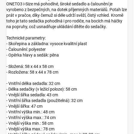
ONETO3 i-Size má pohodlné, široké sedadlo a čalounění je
vyrobeno z bezpečných, na dotek příjemných materiálů. Potah lze
prát v pračce, díky čemuž si déle udrží svěží, čistý vzhled. Kromě
toho je tato sedačka pohodlná i pro rodiče, na bocích má háčky
na popruhy, což usnadňuje ukládání dítěte do sedačky.
Technické parametry:
- Skořepina a základna: vysoce kvalitní plast
- Čalounění: polyester
- Opěrka hlavy a sedák: pěna
- Složená: 58 x 44 x 58 cm
- Rozložena: 58 x 44 x 78 cm
- Vnitřní délka sedadla: 32 cm
- Délka sedačky (v ležící poloze): 58 cm
- Vnější šířka sedadla: 43 cm
- Vnitřní šířka sedadla (použitelná): 32 cm
- Vnější šířka: 47 cm
- Vnitřní výška min.: 48 cm
- Vnitřní výška max.: 74 cm
- Vnější výška min.: 58 cm
- Vnější výška max.: 78 cm