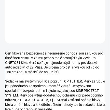
cena:
−
+
Přidat do košíku
DETAILNÍ INFORMACE
ZEPTAT SE
Certifikovaná bezpečnost a neomezené pohodlí jsou zárukou pro
úspěšnou cestu. V zájmu péče o malé cestující byla vyvinuta
ONETO3 i-Size, která splňuje nejmodernější normy pro dětské
autosedačky R129 i-Size. Je určena pro děti s výškou od 76 do
150 cm (od 15 měsíců do asi 12 let).
Sedačka má systém ISOFIX a popruh TOP TETHER, který zaručuje
její jednoduchou a správnou montáž v autě. Je vybavena
speciálními bezpečnostními systémy, jako jsou SIDE PROTECT
SYSTEM, který poskytuje dodatečnou ochranu v případě bočního
nárazu, a H-GUARD SYSTEM, t.j. 3-vrstvá zesílená opěrka hlavy,
která chrání hlavu a krk dítěte během nehody. Je to sedačka, která
léta bude ochraňovat vaše dítě.