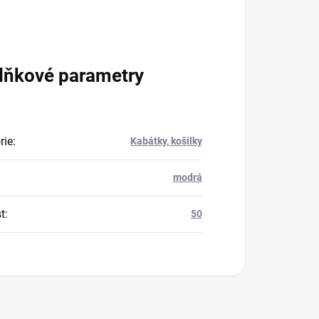
lňkové parametry
rie
:
Kabátky, košilky
modrá
t
:
50