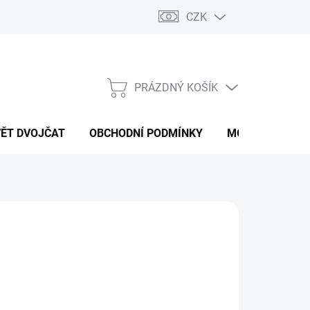
CZK
PRÁZDNÝ KOŠÍK
NÁKUPNÍ
KOŠÍK
VĚT DVOJČAT
OBCHODNÍ PODMÍNKY
MOJE OBJEDNÁ