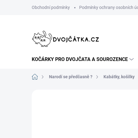
Přejít
Obchodní podmínky
Podmínky ochrany osobních ú
na
obsah
KOČÁRKY PRO DVOJČATA A SOUROZENCE
Domů
Narodí se předčasně ?
Kabátky, košilky
Neohodnoceno
Podrobnosti hodn