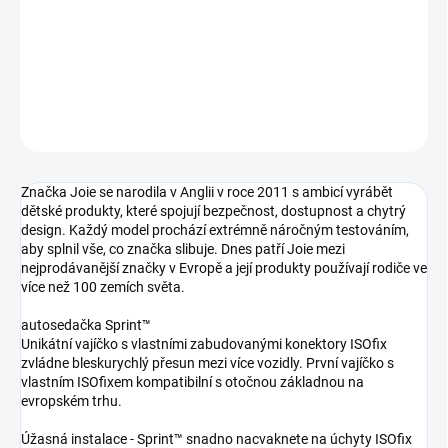
autosedačka 40-75 cm
DETAILNÍ INFORMACE
ZEPTAT SE
Značka Joie se narodila v Anglii v roce 2011 s ambicí vyrábět
dětské produkty, které spojují bezpečnost, dostupnost a chytrý
design. Každý model prochází extrémně náročným testováním,
aby splnil vše, co značka slibuje. Dnes patří Joie mezi
nejprodávanější značky v Evropě a její produkty používají rodiče ve
více než 100 zemích světa.
autosedačka Sprint™
Unikátní vajíčko s vlastními zabudovanými konektory ISOfix
zvládne bleskurychlý přesun mezi více vozidly. První vajíčko s
vlastním ISOfixem kompatibilní s otočnou základnou na
evropském trhu.
Úžasná instalace - Sprint™ snadno nacvaknete na úchyty ISOfix