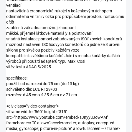
ventilací
nastavitelná ergonomická rukojeť s koženkovým úchopem
odnímatelná vnitřní vložka pro přizpůsobení prostoru rostoucímu
dítěti
zaoblená základna umožňuje houpání
měkké, příjemné látkové materiály a polstrování
snadná instalace pomocí zabudovaných ISOfixových konektorů
možnost nastavení ISOfixových konektorů do jedné ze 3 úrovní
sklonu pro skvělou pozici v každém voze
kompatibilní s většinou kočárků Joie i s mnoha kočárky dalších
výrobců při použití adaptérů typu Maxi Cosi
vítěz testu ADAC 5/2025
specifikace:
použití: od narození do 75 cm (do 13 kg)
schváleno dle: ECE R129/03
rozměry: d 45 cm x š 35.5 cm x v 71 cm
<div class="video-container">
<iframe width="560" height="315"
src="https://www.youtube.com/embed/sJnyyuJowAM"
frameborder="0" allow="accelerometer; autoplay; encrypted-
media; gyroscope; picture-in-picture" allowfullscreen></iframe>