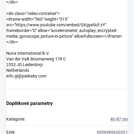
</div>
<div class="video-container">
<iframe width="560" height="315"
src="https://www.youtube.com/embed/GKgyeSuf-zY"
frameborder="0" allow="accelerometer; autoplay; encrypted-
media; gyroscope; picture-in-picture" allowfullscreen></iframe>
</div>
Nuna International B.V.
Van der Valk Boumanweg 178 C
2352 JD Leiderdorp
Netherlands
info.gl@joiebaby.com
Doplňkové parametry
Kategorie
:
40-87 cm
EAN
:
5056080620251