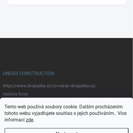
Z
á
p
a
t
í
UNDER CONSTRUCTION
https://www.dvojcatka.cz/co-vse-je--dvojcatka-cz/
História firmy
Prečo nakupovať u nás
Tento web používá soubory cookie. Dalším procházením
Značky
tohoto webu vyjadřujete souhlas s jejich používáním.. Více
informací
zde
.
https://www.dvojcatka.cz/kontakty/>