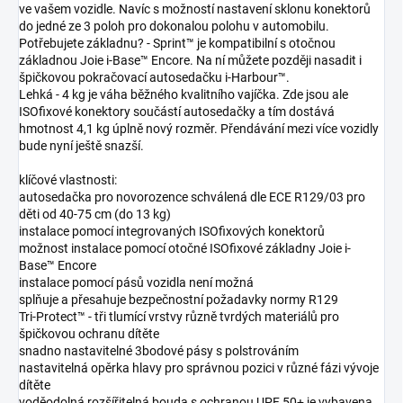
ve vašem vozidle. Navíc s možností nastavení sklonu konektorů
do jedné ze 3 poloh pro dokonalou polohu v automobilu.
Potřebujete základnu? - Sprint™ je kompatibilní s otočnou
základnou Joie i-Base™ Encore. Na ní můžete později nasadit i
špičkovou pokračovací autosedačku i-Harbour™.
Lehká - 4 kg je váha běžného kvalitního vajíčka. Zde jsou ale
ISOfixové konektory součástí autosedačky a tím dostává
hmotnost 4,1 kg úplně nový rozměr. Přendávání mezi více vozidly
bude nyní ještě snazší.
klíčové vlastnosti:
autosedačka pro novorozence schválená dle ECE R129/03 pro
děti od 40-75 cm (do 13 kg)
instalace pomocí integrovaných ISOfixových konektorů
možnost instalace pomocí otočné ISOfixové základny Joie i-
Base™ Encore
instalace pomocí pásů vozidla není možná
splňuje a přesahuje bezpečnostní požadavky normy R129
Tri-Protect™ - tři tlumící vrstvy různě tvrdých materiálů pro
špičkovou ochranu dítěte
snadno nastavitelné 3bodové pásy s polstrováním
nastavitelná opěrka hlavy pro správnou pozici v různé fázi vývoje
dítěte
voděodolná rozšířitelná bouda s ochranou UPF 50+ je vybavena