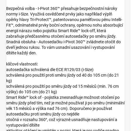
Bezpečná volba - I-Pivot 360™ přesahuje bezpečnostní nároky
normy i-Size. Využívá osvědčené prvky jako například výplň
opěrky hlavy Tri-Protect™, patentovanou paměťovou pěnu Intelli-
Fit™, odnímatelné prvky boční ochrany, opěrnou nohu absorbující
energii nárazu nebo pojistku Smart Ride™ lock-off, která
zabraňuje předčasnému otočení autosedačky po směru jízdy.
Snadná obsluha - Autosedačku i-Pivot 360™ zvládnete otočit do
dveří jednou rukou. To vám usnadní usazování i vystupování
dítěte každý den.
klíčové vlastnosti:
autosedačka schválená dle ECE R129/03 (i-Size)
schválená pro použití proti směru jízdy od 40 do 105 cm (do 21
kg)
schválená pro použití po směru jízdy od 15 měsíců (min. 76 cm
výšky) do 105 cm (do 21 kg)
Smart Ride™ lock of - pojistka znesnadňuje možnost otočení po
směru jízdy před tím, než je možné používat ji po směru (minimální
věk 15 měsíců a výška nad 76 cm). Doporučeno je používat
autosedačku proti směru jízdy co nejdéle
otočná v rozsahu 360°, což výrazně usnadňuje nastupování a
vystupování dítěte
aktivátor otáčení je umístěn v pozici, která je pro rodiče snadno