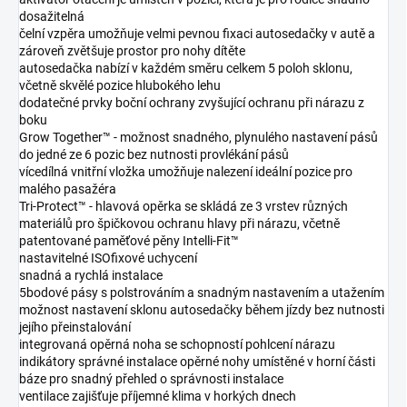
dosažitelná
čelní vzpěra umožňuje velmi pevnou fixaci autosedačky v autě a
zároveň zvětšuje prostor pro nohy dítěte
autosedačka nabízí v každém směru celkem 5 poloh sklonu,
včetně skvělé pozice hlubokého lehu
dodatečné prvky boční ochrany zvyšující ochranu při nárazu z
boku
Grow Together™ - možnost snadného, plynulého nastavení pásů
do jedné ze 6 pozic bez nutnosti provlékání pásů
vícedílná vnitřní vložka umožňuje nalezení ideální pozice pro
malého pasažéra
Tri-Protect™ - hlavová opěrka se skládá ze 3 vrstev různých
materiálů pro špičkovou ochranu hlavy při nárazu, včetně
patentované paměťové pěny Intelli-Fit™
nastavitelné ISOfixové uchycení
snadná a rychlá instalace
5bodové pásy s polstrováním a snadným nastavením a utažením
možnost nastavení sklonu autosedačky během jízdy bez nutnosti
jejího přeinstalování
integrovaná opěrná noha se schopností pohlcení nárazu
indikátory správné instalace opěrné nohy umístěné v horní části
báze pro snadný přehled o správnosti instalace
ventilace zajišťuje příjemné klima v horkých dnech