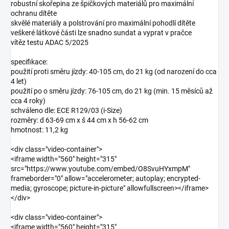
robustní skořepina ze špičkových materiálů pro maximální
ochranu dítěte
skvělé materiály a polstrování pro maximální pohodlí dítěte
veškeré látkové části lze snadno sundat a vyprat v pračce
vítěz testu ADAC 5/2025
specifikace:
použití proti směru jízdy: 40-105 cm, do 21 kg (od narození do cca
4 let)
použití po o směru jízdy: 76-105 cm, do 21 kg (min. 15 měsíců až
cca 4 roky)
schváleno dle: ECE R129/03 (i-Size)
rozměry: d 63-69 cm x š 44 cm x h 56-62 cm
hmotnost: 11,2 kg
<div class="video-container">
<iframe width="560" height="315"
src="https://www.youtube.com/embed/O8SvuHYxmpM"
frameborder="0" allow="accelerometer; autoplay; encrypted-
media; gyroscope; picture-in-picture" allowfullscreen></iframe>
</div>
<div class="video-container">
<iframe width="560" height="315"