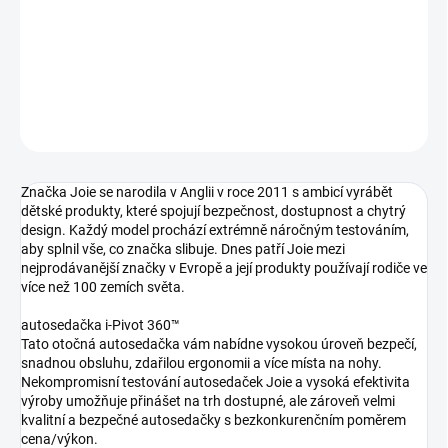
autosedačka 40-105 cm
DETAILNÍ INFORMACE
ZEPTAT SE
Značka Joie se narodila v Anglii v roce 2011 s ambicí vyrábět
dětské produkty, které spojují bezpečnost, dostupnost a chytrý
design. Každý model prochází extrémně náročným testováním,
aby splnil vše, co značka slibuje. Dnes patří Joie mezi
nejprodávanější značky v Evropě a její produkty používají rodiče ve
více než 100 zemích světa.
autosedačka i-Pivot 360™
Tato otočná autosedačka vám nabídne vysokou úroveň bezpečí,
snadnou obsluhu, zdařilou ergonomii a více místa na nohy.
Nekompromisní testování autosedaček Joie a vysoká efektivita
výroby umožňuje přinášet na trh dostupné, ale zároveň velmi
kvalitní a bezpečné autosedačky s bezkonkurenčním poměrem
cena/výkon.