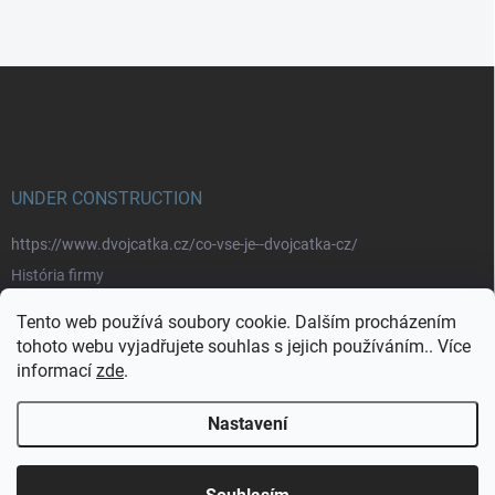
Z
á
p
a
t
í
UNDER CONSTRUCTION
https://www.dvojcatka.cz/co-vse-je--dvojcatka-cz/
História firmy
Prečo nakupovať u nás
Tento web používá soubory cookie. Dalším procházením
Značky
tohoto webu vyjadřujete souhlas s jejich používáním.. Více
informací
zde
.
https://www.dvojcatka.cz/kontakty/>
Nastavení
Copyright 2026
dvojčátka.cz
. Všechna práva vyhrazena.