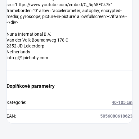
src="https://www.youtube.com/embed/C_5q65FCk7k"
frameborder="0" allow="accelerometer; autoplay; encrypted-
media; gyroscope; picture-in-picture" allowfullscreen></iframe>
</div>
Nuna International B.V.
Van der Valk Boumanweg 178 C
2352 JD Leiderdorp
Netherlands
info.gl@joiebaby.com
Doplňkové parametry
Kategorie
:
40-105 cm
EAN
:
5056080618623