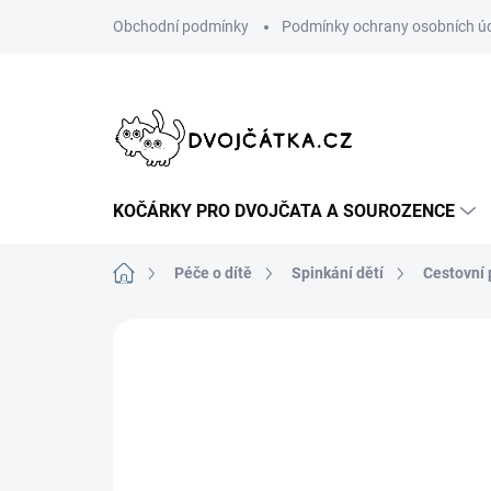
Přejít
Obchodní podmínky
Podmínky ochrany osobních ú
na
obsah
KOČÁRKY PRO DVOJČATA A SOUROZENCE
Domů
Péče o dítě
Spinkání dětí
Cestovní 
Neohodnoceno
Podrobnosti hodn