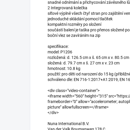
snadné odnímání a přichycování závěsného l
2 Integrovaná kolečka
síťové výplně všech čtyř stran pro zajištění ven
jednoduché skládání pomocí tlačítek
kompaktní rozměry po složení
součástí balení je taška pro přenos složené po
boční vlez se zavíráním na zip
specifikace:
model: P1206
rozložená: d. 126.5 cm x š. 65 cm x v. 80.5 cm
složená: d. 79.7 cm x š. 27 cm x v. 23 cm
hmotnost: 10.8 kg
použití: pro děti od narození do 15 kg (přibližně
schváleno dle: EN 716-1:2017+A1:2019, EN 
<div class="video-container">
<iframe width="560" height="315" src="htt
frameborder="0" allow="accelerometer; autopla
picture" allowfullscreen></iframe>
</div>
Nuna International B.V.
Van der Valk Boumanweg 178 C