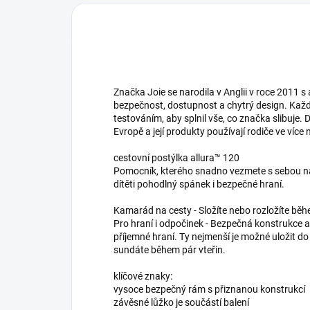
Značka Joie se narodila v Anglii v roce 2011 s 
bezpečnost, dostupnost a chytrý design. Ka
testováním, aby splnil vše, co značka slibuje.
Evropě a její produkty používají rodiče ve více
cestovní postýlka allura™ 120
Pomocník, kterého snadno vezmete s sebou na
dítěti pohodlný spánek i bezpečné hraní.
Kamarád na cesty - Složíte nebo rozložíte běh
Pro hraní i odpočinek - Bezpečná konstrukce a 
příjemné hraní. Ty nejmenší je možné uložit d
sundáte během pár vteřin.
klíčové znaky:
vysoce bezpečný rám s přiznanou konstrukcí
závěsné lůžko je součástí balení