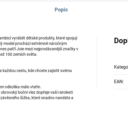
Popis
ambicí vyrábět dětské produkty, které spojují
Dop
ždý model prochází extrémně náročným
 Dnes patří Joie mezi nejprodávanější značky v
 než 100 zemích světa.
Katego
 každou cestu, kde chcete zajistit svému
EAN
:
em několika málo vteřin.
obrovský boční vlez dopřeje vaší ratolesti
o závěsného lůžka, které snadno nandáte a