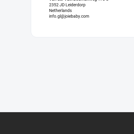
2352 JD Leiderdorp
Netherlands
info.gl@joiebaby.com
Z
á
p