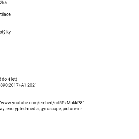
ůžka
tilace
stýlky
 do 4 let)
16890:2017+A1:2021
ps://www.youtube.com/embed/nd5PzMbkkP8"
y; encrypted-media; gyroscope; picture-in-