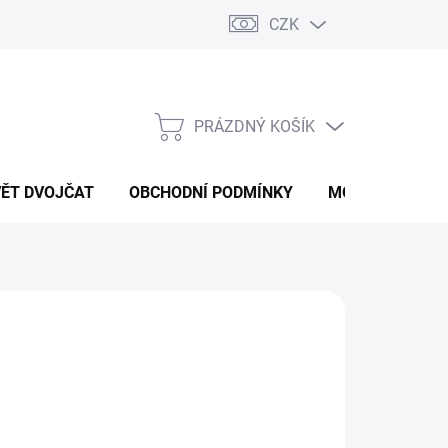
CZK
PRÁZDNÝ KOŠÍK
NÁKUPNÍ
KOŠÍK
VĚT DVOJČAT
OBCHODNÍ PODMÍNKY
MOJE OBJEDNÁ