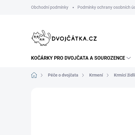
Přejít
Obchodní podmínky
Podmínky ochrany osobních ú
na
obsah
KOČÁRKY PRO DVOJČATA A SOUROZENCE
Domů
Péče o dvojčata
Krmení
Krmící židl
Neohodnoceno
Podrobnosti hodn