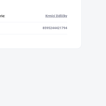
rie
:
Krmící židličky
8595244421794