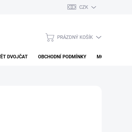
CZK
PRÁZDNÝ KOŠÍK
NÁKUPNÍ
KOŠÍK
VĚT DVOJČAT
OBCHODNÍ PODMÍNKY
MOJE OBJEDNÁ