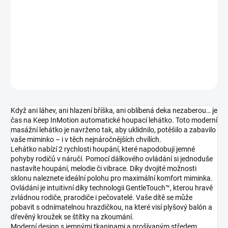
cena:
−
+
Přidat do košíku
DETAILNÍ INFORMACE
ZEPTAT SE
Když ani láhev, ani hlazení bříška, ani oblíbená deka nezaberou… je
čas na Keep InMotion automatické houpací lehátko. Toto moderní
masážní lehátko je navrženo tak, aby uklidnilo, potěšilo a zabavilo
vaše miminko – i v těch nejnáročnějších chvílích.
Lehátko nabízí 2 rychlosti houpání, které napodobují jemné
pohyby rodičů v náručí. Pomocí dálkového ovládání si jednoduše
nastavíte houpání, melodie či vibrace. Díky dvojité možnosti
sklonu naleznete ideální polohu pro maximální komfort miminka.
Ovládání je intuitivní díky technologii GentleTouch™, kterou hravě
zvládnou rodiče, prarodiče i pečovatelé. Vaše dítě se může
pobavit s odnímatelnou hrazdičkou, na které visí plyšový balón a
dřevěný kroužek se štítky na zkoumání.
Moderní design s jemnými tkaninami a prošívaným středem