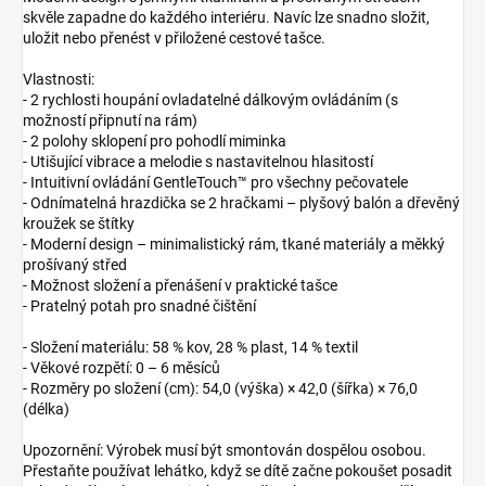
skvěle zapadne do každého interiéru. Navíc lze snadno složit,
uložit nebo přenést v přiložené cestové tašce.
Vlastnosti:
- 2 rychlosti houpání ovladatelné dálkovým ovládáním (s
možností připnutí na rám)
- 2 polohy sklopení pro pohodlí miminka
- Utišující vibrace a melodie s nastavitelnou hlasitostí
- Intuitivní ovládání GentleTouch™ pro všechny pečovatele
- Odnímatelná hrazdička se 2 hračkami – plyšový balón a dřevěný
kroužek se štítky
- Moderní design – minimalistický rám, tkané materiály a měkký
prošívaný střed
- Možnost složení a přenášení v praktické tašce
- Pratelný potah pro snadné čištění
- Složení materiálu: 58 % kov, 28 % plast, 14 % textil
- Věkové rozpětí: 0 – 6 měsíců
- Rozměry po složení (cm): 54,0 (výška) × 42,0 (šířka) × 76,0
(délka)
Upozornění: Výrobek musí být smontován dospělou osobou.
Přestaňte používat lehátko, když se dítě začne pokoušet posadit