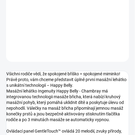
Měrná
SKLADEM DO TÝDNE
cena:
−
+
Přidat do košíku
DETAILNÍ INFORMACE
ZEPTAT SE
Všichni rodiče vědí, že spokojené bříško = spokojené miminko!
Právě proto, vám chceme představit úplně první masážní lehátko
s unikátní technologií – Happy Belly.
Masážní lehátko Ingenuity Happy Belly - Chambray má
integrovanou technologii masáže břicha, která nabízí kruhový
masážní pohyb, který pomáhá uklidnit dítě a poskytuje úlevu od
nepohodlí. Válečky na masáž břicha připomínají jemnou masáž
konečky prstů a jsou bezpečně aktivovány stisknutím tlačítka
rodiče a po 3 minutách masáže se automaticky vypnou.
Ovládací panel GentleTouch™ ovládá 20 melodií, zvuky přírody,