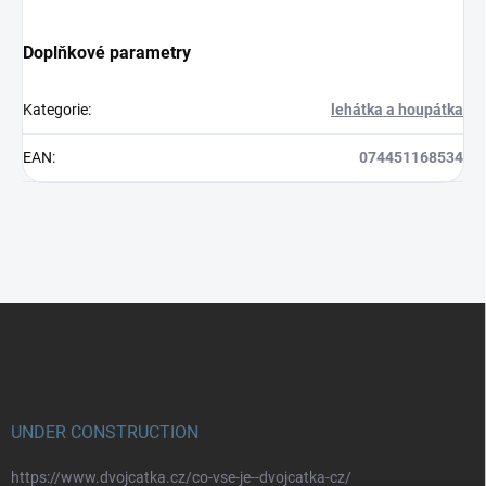
Doplňkové parametry
Kategorie
:
lehátka a houpátka
EAN
:
074451168534
Z
á
p
a
t
í
UNDER CONSTRUCTION
https://www.dvojcatka.cz/co-vse-je--dvojcatka-cz/