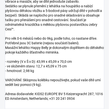
vibrace a masáže, aby se dítě jednoduše zabavilo.
Sedátko se plynule přemění z lehátka na houpátko a nabízí
plyšovou dětskou vložku a 5-bodové pásy udržují dítě v pohodlí a
bezpečí. Skládá se naplocho pro snadné skladování a obsahuje
tašku pro přenášení pro snadné cestování. Součástí je
odnímatelná hrazdička s měkkou plyšovou postavičkou zebry
Cesi™.
Pro věk 0-6 měsíců nebo do 9kg, podle toho, co nastane dříve.
Potřebné jsou 3C baterie (nejsou součástí balení).
Masážní lehátko Happy Belly je dokonalým doplňkem do dětského
pokoje každého šťastného miminka.
- rozměry (V x Š x D): 43,99 x 45,09 x 70,0 cm
- ve složeném stavu: 12,7 x 45,09 x 75 cm
- hmotnost: 2,98 kg
VAROVÁNÍ: Sklopnou kolébku nepoužívejte, pokud vaše dítě umí
sedět bez pomoci (9 kg).
Adresa dodavatele: KIDS2 EUROPE BV 5 Keizersgracht 287, 1016
ED Amsterdam, Netherlands; +31 20 241 0934