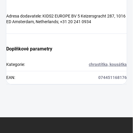
Adresa dodavatele: KIDS2 EUROPE BV 5 Keizersgracht 287, 1016
ED Amsterdam, Netherlands; +31 20 241 0934
Doplňkové parametry
Kategorie
:
chrastítka, kousátka
EAN
:
074451168176
Z
á