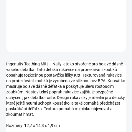
cena:
−
+
Přidat do košíku
DETAILNÍ INFORMACE
ZEPTAT SE
Ingenuity Teething Mitt – Nally je jako stvořené pro bolavé dásně
vašeho děťátka. Tato dětská rukavice na prořezávání zoubků
obsahuje rozkošnou postavičku lišky Kitt. Texturovaná rukavice
na prořezávání zoubků je vyrobena ze silikonu bez BPA. Kousátko
masíruje bolavé dásně děťátka a poskytuje úlevu rostoucím
zoubkům. Nastavitelný popruh rukavice zajišťuje bezpečné
uchycení, jak děťátko roste. Design rukavičky je ideální pro dětičky,
které ještě neumí uchopit kousátko, a také pomáhá předcházet
poškrábání děťátka. Textura pomáhá miminku objevovat a
zkoumat hmat.
Rozměry: 12,7 x 14,3 x 1,9 cm