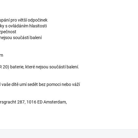
upání pro větší odpočinek
uky s ovládáním hlasitosti
ezpečnost
nejsou součástí balení
cm
20) baterie, které nejsou součástí balení.
 vaše dítě umí sedět bez pomoci nebo váží
ersgracht 287, 1016 ED Amsterdam,