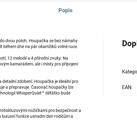
Popis
 do dvou poloh. Houpačka se bez námahy
Dop
ít během dne na pár okamžiků volné ruce.
í, 12 melodií a 4 přírodní zvuky. Na
ovým kamarádem, ale i místy pro připojení
Katego
detailní zdobení. Houpačka je ideální pro
EAN
:
uje a přepravuje. Časovač houpačky lze
technologií WhisperQuiet™ děťátko bude
otiskluzovými nožičkami pro bezpečnost a
 a luxusní funkce usnadní den rodičům a