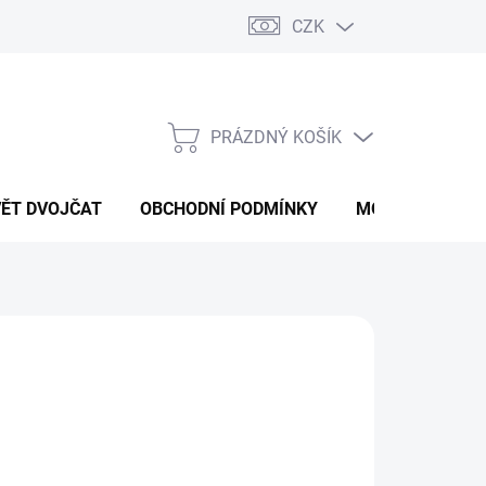
CZK
PRÁZDNÝ KOŠÍK
NÁKUPNÍ
KOŠÍK
VĚT DVOJČAT
OBCHODNÍ PODMÍNKY
MOJE OBJEDNÁ