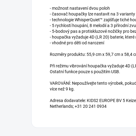
- možnost nastavení dvou poloh
- časovač houpačky lze nastavit na 3 varianty
- technologie WhisperQuiet™ zajišťuje tiché ho
- 5 rychlostí houpání, 8 melodií a 3 přírodní zv
- 5-bodový pas a protiskluzové nožičky pro b
- houpačka vyžaduje 4D (LR 20) baterie, které 
- vhodné pro děti od narození
Rozměry produktu: 55,9 cm x 59,7 cm x 58,4 
Při režimu vibrování houpačka vyžaduje 4D (LR 
Ostatní funkce pouze s použitím USB.
VAROVÁNÍ: Nepoužívejte tento výrobek, pokud
více než 9 kg.
Adresa dodavatele: KIDS2 EUROPE BV 5 Keiz
Netherlands; +31 20 241 0934