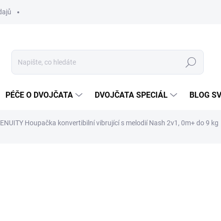
dajů
Hledat
PÉČE O DVOJČATA
DVOJČATA SPECIÁL
BLOG S
ENUITY Houpačka konvertibilní vibrující s melodií Nash 2v1, 0m+ do 9 kg
ocení
ZNAČKA:
INGENUITY
2 569 Kč
Měrná
SKLADEM DO TÝDNE
cena: