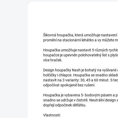
Šikovná houpačka, která umožňuje nastavení
promění na stacionární lehátko a vy můžete m
Houpačka umožňuje nastavit 5 různých rychlost
houpačce je upevněn polohovatelný list s plyš
více hraček.
Design houpačky Nash je bohatý na vyšívané a 
holčičky i chlapce. Houpačka se snadno sklad
nastavit na 3 varianty: 30, 45 a 60 minut. S 
odpočívat spokojeně bez rušení.
Houpačka je vybavena 5- bodovým pásem a pr
snadno se udržuje v čistotě. Neutrální design
dopřejí odpočinek děťátku.
Vlastnosti: