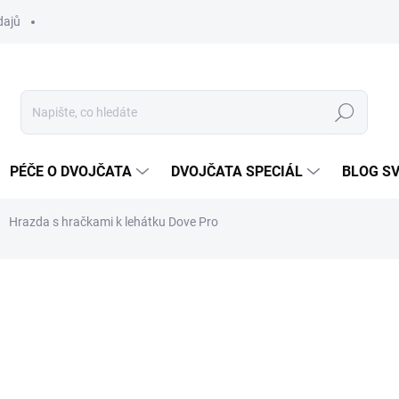
dajů
Hledat
PÉČE O DVOJČATA
DVOJČATA SPECIÁL
BLOG S
Hrazda s hračkami k lehátku Dove Pro
ocení
ZNAČKA:
MAXI-COSI
1 190 Kč
Měrná
SKLADEM DO TÝDNE
cena: