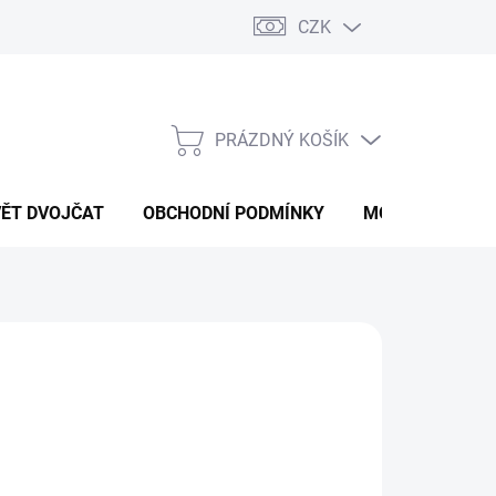
CZK
PRÁZDNÝ KOŠÍK
NÁKUPNÍ
KOŠÍK
VĚT DVOJČAT
OBCHODNÍ PODMÍNKY
MOJE OBJEDNÁ