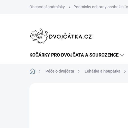
Přejít
Obchodní podmínky
Podmínky ochrany osobních ú
na
obsah
KOČÁRKY PRO DVOJČATA A SOUROZENCE
Domů
Péče o dvojčata
Lehátka a houpátka
Neohodnoceno
Podrobnosti hodn