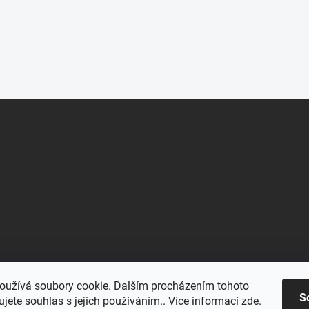
oužívá soubory cookie. Dalším procházením tohoto
S
jete souhlas s jejich používáním.. Více informací
zde
.