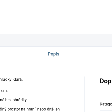
pračce, dle návodu k p
DETAILNÍ INFORMACE
Popis
hrádky Klára.
Dop
6 cm.
tně bez ohrádky.
Katego
lný prostor na hraní, nebo dítě jen