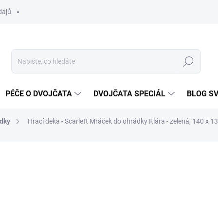
dajů
Hledat
PÉČE O DVOJČATA
DVOJČATA SPECIÁL
BLOG S
dky
Hrací deka - Scarlett Mráček do ohrádky Klára - zelená, 140 x 1
ocení
ZNAČKA:
SCARLETT
1 550 Kč
Měrná
SKLADEM DO TÝDNE
cena: