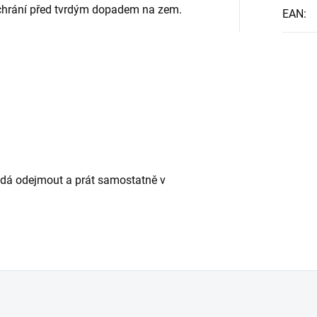
ochrání před tvrdým dopadem na zem.
EAN
:
e dá odejmout a
prát samostatně v