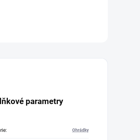
oužívání.
ZEPTAT SE
lňkové parametry
rie
:
Ohrádky