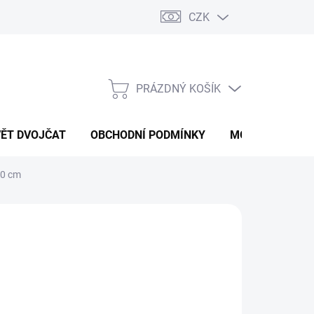
CZK
PRÁZDNÝ KOŠÍK
NÁKUPNÍ
KOŠÍK
VĚT DVOJČAT
OBCHODNÍ PODMÍNKY
MOJE OBJEDNÁ
30 cm