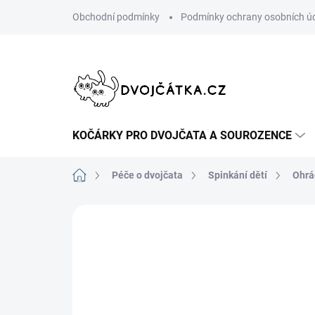
Přejít
Obchodní podmínky
Podmínky ochrany osobních ú
na
obsah
KOČÁRKY PRO DVOJČATA A SOUROZENCE
Domů
Péče o dvojčata
Spinkání dětí
Ohrá
Neohodnoceno
Podrobnosti hodn