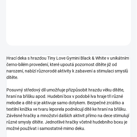
−
+
Přidat do košíku
DETAILNÍ INFORMACE
ZEPTAT SE
Hrací deka s hrazdou Tiny Love Gymini Black & White v unikátním
černo-bílém provedení, které upoutá pozornost dítěte již od
narození, nabízí různorodé aktivity k zabavení a stimulaci smyslů
dítěte.
Posuvný středový díl umožňuje přizpůsobit hrazdu věku dítěte,
hraní na bříšku apod. Hudební box v podobě lva hraje tři různé
melodie a dítě si je aktivuje samo dotykem. Bezpečné zrcátko a
textilní knížka ve tvaru leporela podněcují dítě ke hraní na bříšku.
Závěsné hračky a množství dalších aktivit přímo na dece stimulují
různé smysly dítěte. Jednotlivé hračky včetně hudebního boxu je
možné používat i samostatně mimo deku.