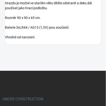
Hrazdu je možné ve starším věku dítěte odstranit a deku dál
používat jako hrací podložku.
Rozměr 90 x 90 x 65 cm.
Baterie 3xLR44 / AG13 (1,5V) jsou součástí.
Vhodné od narození.
Z
á
p
a
t
í
UNDER CONSTRUCTION