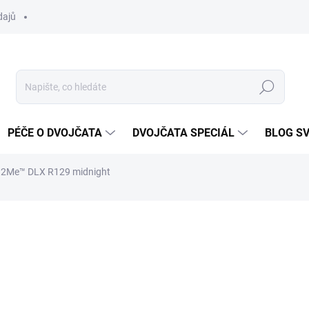
dajů
Hledat
PÉČE O DVOJČATA
DVOJČATA SPECIÁL
BLOG S
n2Me™ DLX R129 midnight
ocení
ZNAČKA:
GRACO
4 599 Kč
Měrná
SKLADEM DO TÝDNE
cena: