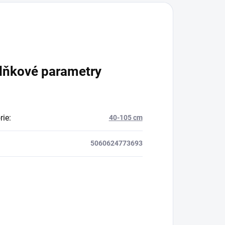
lňkové parametry
rie
:
40-105 cm
5060624773693