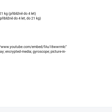
1 kg (přibližně do 4 let)
řibližně do 4 let, do 21 kg)
ps://www.youtube.com/embed/fAu18wwrmlc"
y; encrypted-media; gyroscope; picture-in-