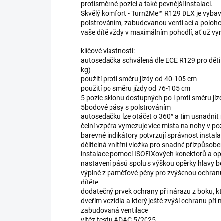
protisměrné pozici a také pevnější instalaci.
Skvělý komfort - Turn2Me™ R129 DLX je vybave
polstrováním, zabudovanou ventilací a poloh
vaše dítě vždy v maximálním pohodlí, ať už vyr
klíčové vlastnosti:
autosedačka schválená dle ECE R129 pro děti o
kg)
použití proti směru jízdy od 40-105 cm
použití po směru jízdy od 76-105 cm
5 pozic sklonu dostupných po i proti směru j
5bodové pásy s polstrováním
autosedačku lze otáčet o 360° a tím usnadnit
čelní vzpěra vymezuje více místa na nohy v poz
barevné indikátory potvrzují správnost instal
dělitelná vnitřní vložka pro snadné přizpůsobe
instalace pomocí ISOFIXových konektorů a o
nastavení pásů spolu s výškou opěrky hlavy be
výplně z paměťové pěny pro zvýšenou ochranu
dítěte
dodatečný prvek ochrany při nárazu z boku, kt
dveřím vozidla a který ještě zvýší ochranu při
zabudovaná ventilace
vítěz testu ADAC 5/2025