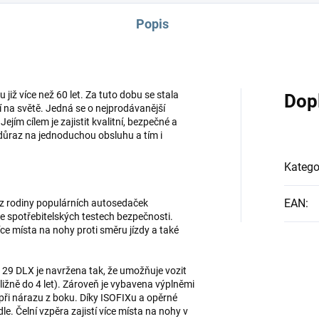
Popis
již více než 60 let. Za tuto dobu se stala
Dop
 na světě. Jedná se o nejprodávanější
jím cílem je zajistit kvalitní, bezpečné a
důraz na jednoduchou obsluhu a tím i
Katego
EAN
:
z rodiny populárních autosedaček
ve spotřebitelských testech bezpečnosti.
íce místa na nohy proti směru jízdy a také
29 DLX je navržena tak, že umožňuje vozit
bližně do 4 let). Zároveň je vybavena výplněmi
 při nárazu z boku. Díky ISOFIXu a opěrné
le. Čelní vzpěra zajistí více místa na nohy v