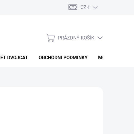
CZK
PRÁZDNÝ KOŠÍK
NÁKUPNÍ
KOŠÍK
VĚT DVOJČAT
OBCHODNÍ PODMÍNKY
MOJE OBJEDNÁ