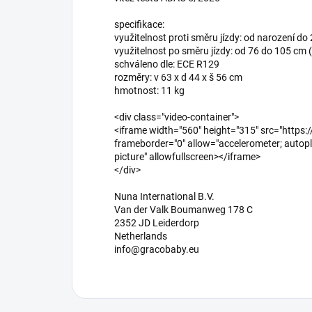
specifikace:
využitelnost proti směru jízdy: od narození do 2
využitelnost po směru jízdy: od 76 do 105 cm (p
schváleno dle: ECE R129
rozměry: v 63 x d 44 x š 56 cm
hmotnost: 11 kg
<div class="video-container">
<iframe width="560" height="315" src="htt
frameborder="0" allow="accelerometer; autopla
picture" allowfullscreen></iframe>
</div>
Nuna International B.V.
Van der Valk Boumanweg 178 C
2352 JD Leiderdorp
Netherlands
info@gracobaby.eu