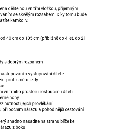
na dělitelnou vnitřní vložkou, příjemným
ováním se skvělým rozsahem. Díky tomu bude
azíte kamkoliv.
d 40 cm do 105 cm (přibližně do 4 let, do 21
ízdy s dobrým rozsahem
 nastupování a vystupování dítěte
ici proti směru jízdy
ace
ní vnitřního prostoru rostoucímu dítěti
pěrné nohy
z nutnosti jejich provlékání
 při bočním nárazu a pohodlnější cestování
erý snadno nasadíte na stranu blíže ke
 nárazu z boku