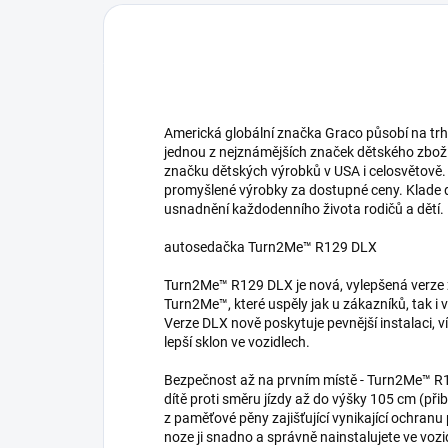
Americká globální značka Graco působí na trhu 
jednou z nejznámějších značek dětského zboží
značku dětských výrobků v USA i celosvětově. Je
promyšlené výrobky za dostupné ceny. Klade 
usnadnění každodenního života rodičů a dětí.
autosedačka Turn2Me™ R129 DLX
Turn2Me™ R129 DLX je nová, vylepšená verze 
Turn2Me™, které uspěly jak u zákazníků, tak i 
Verze DLX nově poskytuje pevnější instalaci, v
lepší sklon ve vozidlech.
Bezpečnost až na prvním místě - Turn2Me™ R1
dítě proti směru jízdy až do výšky 105 cm (při
z paměťové pěny zajišťující vynikající ochranu
noze ji snadno a správně nainstalujete ve vozid