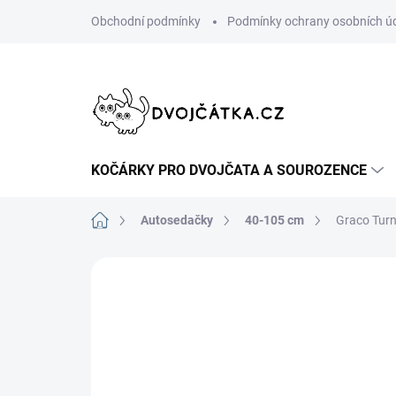
Přejít
Obchodní podmínky
Podmínky ochrany osobních ú
na
obsah
KOČÁRKY PRO DVOJČATA A SOUROZENCE
Domů
Autosedačky
40-105 cm
Graco Tur
Neohodnoceno
Podrobnosti hodn