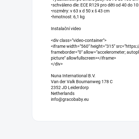
•schváleno dle: ECE R129 pro děti od 40 do 1
•rozměry: v 63 x d 50 x š 43 cm
•hmotnost: 6,1 kg
Instalační video
<div class="video-container">
<iframe width="560" height="315" src="htt
frameborder="0" allow="accelerometer; autopla
picture" allowfullscreen></iframe>
</div>
Nuna International B.V.
Van der Valk Boumanweg 178 C
2352 JD Leiderdorp
Netherlands
info@gracobaby.eu