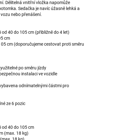
ní. Dělitelná vnitřní vložka napomůže
 potomka. Sedačka je navíc úžasně lehká a
o vozu nebo přenášení.
od 40 do 105 cm (přibližně do 4 let)
05 cm
105 cm (doporučujeme cestovat proti směru
využitelné po směru jízdy
ezpečnou instalaci ve vozidle
je vybavena odnímatelnými částmi pro
né ze 6 pozic
i od 40 do 105 cm
cm (max. 18 kg)
 (max. 18 kg)