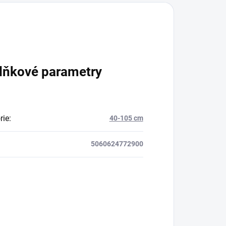
lňkové parametry
rie
:
40-105 cm
5060624772900