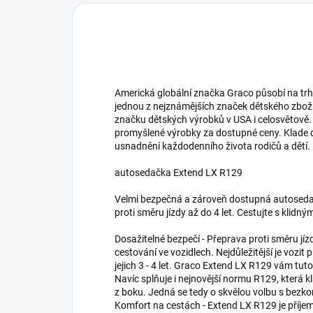
Americká globální značka Graco působí na trhu 
jednou z nejznámějších značek dětského zboží
značku dětských výrobků v USA i celosvětově. Je
promyšlené výrobky za dostupné ceny. Klade 
usnadnění každodenního života rodičů a dětí.
autosedačka Extend LX R129
Velmi bezpečná a zároveň dostupná autosedačk
proti směru jízdy až do 4 let. Cestujte s klidný
Dosažitelné bezpečí - Přeprava proti směru jí
cestování ve vozidlech. Nejdůležitější je vozit 
jejich 3 - 4 let. Graco Extend LX R129 vám tu
Navíc splňuje i nejnovější normu R129, která 
z boku. Jedná se tedy o skvělou volbu s be
Komfort na cestách - Extend LX R129 je příje