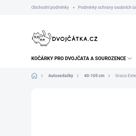
Přejít
Obchodní podmínky
Podmínky ochrany osobních ú
na
obsah
KOČÁRKY PRO DVOJČATA A SOUROZENCE
Domů
Autosedačky
40-105 cm
Graco Ext
Neohodnoceno
Podrobnosti hodn