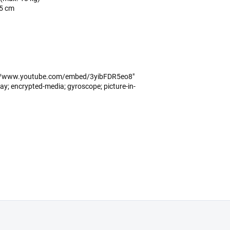
05 cm
ps://www.youtube.com/embed/3yibFDR5eo8"
y; encrypted-media; gyroscope; picture-in-