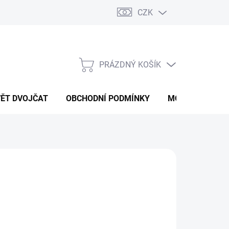
CZK
PRÁZDNÝ KOŠÍK
NÁKUPNÍ
KOŠÍK
VĚT DVOJČAT
OBCHODNÍ PODMÍNKY
MOJE OBJEDNÁ