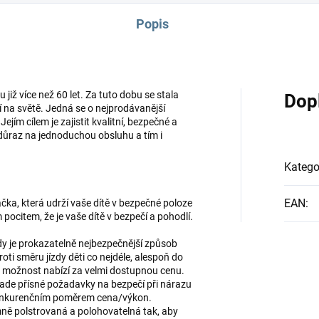
Popis
již více než 60 let. Za tuto dobu se stala
Dop
 na světě. Jedná se o nejprodávanější
jím cílem je zajistit kvalitní, bezpečné a
důraz na jednoduchou obsluhu a tím i
Katego
EAN
:
a, která udrží vaše dítě v bezpečné poloze
m pocitem, že je vaše dítě v bezpečí a pohodlí.
zdy je prokazatelně nejbezpečnější způsob
proti směru jízdy děti co nejdéle, alespoň do
to možnost nabízí za velmi dostupnou cenu.
klade přísné požadavky na bezpečí při nárazu
zkonkurenčním poměrem cena/výkon.
mně polstrovaná a polohovatelná tak, aby