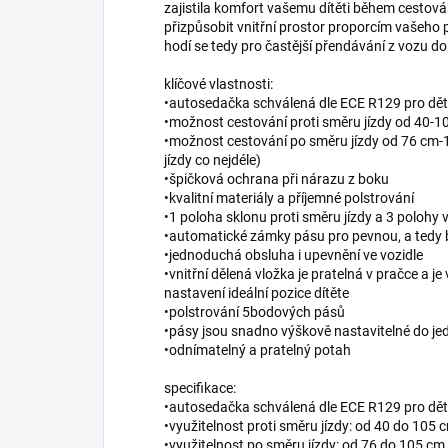
zajistila komfort vašemu dítěti během cestová
přizpůsobit vnitřní prostor proporcím vašeho
hodí se tedy pro častější přendávání z vozu d
klíčové vlastnosti:
•autosedačka schválená dle ECE R129 pro děti 
•možnost cestování proti směru jízdy od 40-1
•možnost cestování po směru jízdy od 76 cm-
jízdy co nejdéle)
•špičková ochrana při nárazu z boku
•kvalitní materiály a příjemné polstrování
•1 poloha sklonu proti směru jízdy a 3 polohy 
•automatické zámky pásu pro pevnou, a tedy b
•jednoduchá obsluha i upevnění ve vozidle
•vnitřní dělená vložka je pratelná v pračce a 
nastavení ideální pozice dítěte
•polstrování 5bodových pásů
•pásy jsou snadno výškově nastavitelné do jed
•odnímatelný a pratelný potah
specifikace:
•autosedačka schválená dle ECE R129 pro dět
•využitelnost proti směru jízdy: od 40 do 105 
•využitelnost po směru jízdy: od 76 do 105 cm