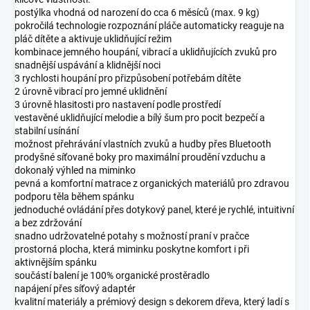
postýlka vhodná od narození do cca 6 měsíců (max. 9 kg)
pokročilá technologie rozpoznání pláče automaticky reaguje na
pláč dítěte a aktivuje uklidňující režim
kombinace jemného houpání, vibrací a uklidňujících zvuků pro
snadnější uspávání a klidnější noci
3 rychlosti houpání pro přizpůsobení potřebám dítěte
2 úrovně vibrací pro jemné uklidnění
3 úrovně hlasitosti pro nastavení podle prostředí
vestavěné uklidňující melodie a bílý šum pro pocit bezpečí a
stabilní usínání
možnost přehrávání vlastních zvuků a hudby přes Bluetooth
prodyšné síťované boky pro maximální proudění vzduchu a
dokonalý výhled na miminko
pevná a komfortní matrace z organických materiálů pro zdravou
podporu těla během spánku
jednoduché ovládání přes dotykový panel, které je rychlé, intuitivní
a bez zdržování
snadno udržovatelné potahy s možností praní v pračce
prostorná plocha, která miminku poskytne komfort i při
aktivnějším spánku
součástí balení je 100% organické prostěradlo
napájení přes síťový adaptér
kvalitní materiály a prémiový design s dekorem dřeva, který ladí s