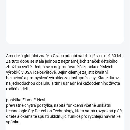
chytrá postýlka
DETAILNÍ INFORMACE
ZEPTAT SE
Americká globální značka Graco působí na trhu již více než 60 let.
Za tuto dobu se stala jednou z nejznámějších značek dětského
zboží na světě. Jedná se o nejprodávanější značku dětských
výrobků v USA i celosvětově. Jejím cílem je zajistit kvalitní,
bezpečné a promyšlené výrobky za dostupné ceny. Klade důraz
na jednoduchou obsluhu a tím i usnadnění každodenního života
rodičů a dětí.
postýlka Eluma™ Nest
převratně chytrá postýlka, nabitá funkcemi včetně unikátní
technologie Cry Detection Technology, která sama rozpozná pláč
dítěte a okamžitě spustí uklidňující funkce pro rychlejší návrat ke
spánku.