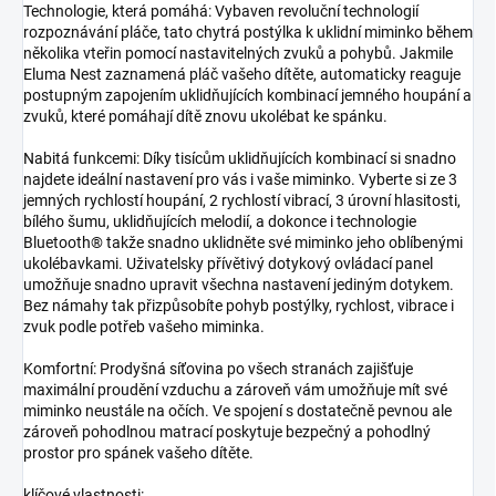
Technologie, která pomáhá: Vybaven revoluční technologií
rozpoznávání pláče, tato chytrá postýlka k uklidní miminko během
několika vteřin pomocí nastavitelných zvuků a pohybů. Jakmile
Eluma Nest zaznamená pláč vašeho dítěte, automaticky reaguje
postupným zapojením uklidňujících kombinací jemného houpání a
zvuků, které pomáhají dítě znovu ukolébat ke spánku.
Nabitá funkcemi: Díky tisícům uklidňujících kombinací si snadno
najdete ideální nastavení pro vás i vaše miminko. Vyberte si ze 3
jemných rychlostí houpání, 2 rychlostí vibrací, 3 úrovní hlasitosti,
bílého šumu, uklidňujících melodií, a dokonce i technologie
Bluetooth® takže snadno uklidněte své miminko jeho oblíbenými
ukolébavkami. Uživatelsky přívětivý dotykový ovládací panel
umožňuje snadno upravit všechna nastavení jediným dotykem.
Bez námahy tak přizpůsobíte pohyb postýlky, rychlost, vibrace i
zvuk podle potřeb vašeho miminka.
Komfortní: Prodyšná síťovina po všech stranách zajišťuje
maximální proudění vzduchu a zároveň vám umožňuje mít své
miminko neustále na očích. Ve spojení s dostatečně pevnou ale
zároveň pohodlnou matrací poskytuje bezpečný a pohodlný
prostor pro spánek vašeho dítěte.
klíčové vlastnosti: