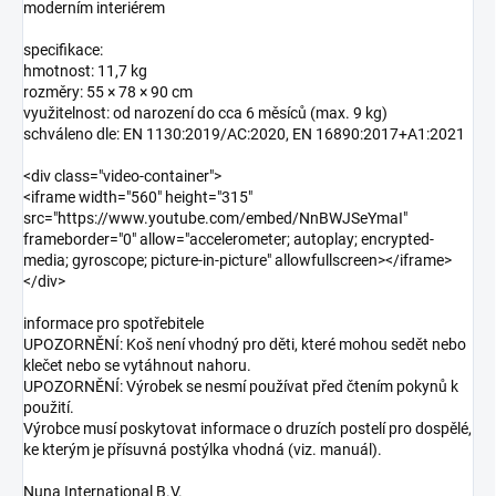
moderním interiérem
specifikace:
hmotnost: 11,7 kg
rozměry: 55 × 78 × 90 cm
využitelnost: od narození do cca 6 měsíců (max. 9 kg)
schváleno dle: EN 1130:2019/AC:2020, EN 16890:2017+A1:2021
<div class="video-container">
<iframe width="560" height="315"
src="https://www.youtube.com/embed/NnBWJSeYmaI"
frameborder="0" allow="accelerometer; autoplay; encrypted-
media; gyroscope; picture-in-picture" allowfullscreen></iframe>
</div>
informace pro spotřebitele
UPOZORNĚNÍ: Koš není vhodný pro děti, které mohou sedět nebo
klečet nebo se vytáhnout nahoru.
UPOZORNĚNÍ: Výrobek se nesmí používat před čtením pokynů k
použití.
Výrobce musí poskytovat informace o druzích postelí pro dospělé,
ke kterým je přísuvná postýlka vhodná (viz. manuál).
Nuna International B.V.