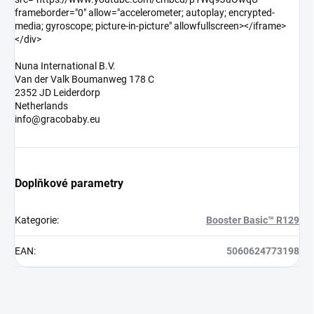
frameborder="0" allow="accelerometer; autoplay; encrypted-
media; gyroscope; picture-in-picture" allowfullscreen></iframe>
</div>
Nuna International B.V.
Van der Valk Boumanweg 178 C
2352 JD Leiderdorp
Netherlands
info@gracobaby.eu
Doplňkové parametry
Kategorie
:
Booster Basic™ R129
EAN
:
5060624773198