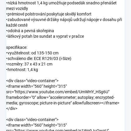
•nízká hmotnost 1,4 kg umožňuje podsedák snadno přenášet
mezi vozidly
•prémiové polstrování poskytuje skvělý komfort
•zabudované výsuvné držáky nápojů udržují nápoje v dosahu při
každé cestě
•odolná a pevná skořepina
•látkový potah lze sundat a vyprat v pračce
specifikace:
•využitelnost: od 135-150 cm
•schváleno dle: ECE R129/03 (i-Size)
•rozměry: 37 x 43 x 21 cm
•hmotnost: 1,4 kg
<div class="video-container">
<iframe width="560" height="315"
src="https://www.youtube.com/embed/UmWHY_HSg6U"
frameborder="0" allow="accelerometer; autoplay; encrypted-
media; gyroscope; picture-in-picture" allowfullscreen></iframe>
</div>
<div class="video-container">
<iframe width="560" height="315"
src="https://www.youtube.com/embed/p1Wq9JuOwqU"