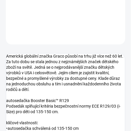
autosedačka 135-150 cm
DETAILNÍ INFORMACE
ZEPTAT SE
Americká globální značka Graco působí na trhu již více než 60 let.
Za tuto dobu se stala jednou z nejznámějších značek dětského
zboží na světě. Jedná se o nejprodávanější značku dětských
výrobků v USA i celosvětově. Jejím cílem je zajistit kvalitní,
bezpečné a promyšlené výrobky za dostupné ceny. Klade důraz
na jednoduchou obsluhu a tím i usnadnění každodenního života
rodičů a dětí.
autosedačka Booster Basic™ R129
Podsedák splňující kritéria bezpečnostní normy ECE R129/03 (i-
Size) pro děti od 135-150 cm.
klíčové vlastnosti:
•autosedačka schválená od 135-150 cm