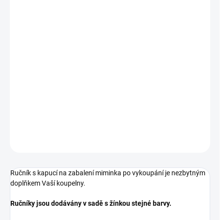
−
+
Přidat do košíku
Ručník s kapucí na zabalení miminka po vykoupání je nezbytným
doplňkem Vaší koupelny.
Ručníky jsou dodávány v sadě s žínkou stejné barvy.
Rozměr
: 100 x 100 cm
Složení:
bavlna 90 %, polyester 10 %
DETAILNÍ INFORMACE
ZEPTAT SE
Ručník s kapucí na zabalení miminka po vykoupání je nezbytným
doplňkem Vaší koupelny.
Ručníky jsou dodávány v sadě s žínkou stejné barvy.