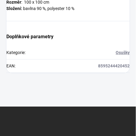
Rozměr
: 100 x 100 cm
Složení:
bavlna 90 %, polyester 10 %
Doplňkové parametry
Kategorie
:
Osušky
EAN
:
8595244420452
Z
á
p
a