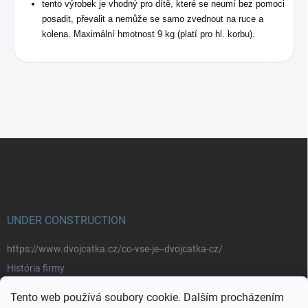
tento výrobek je vhodný pro dítě, které se neumí bez pomoci
posadit, převalit a nemůže se samo zvednout na ruce a
kolena. Maximální hmotnost 9 kg (platí pro hl. korbu).
Z
á
p
a
t
í
UNDER CONSTRUCTION
https://www.dvojcatka.cz/co-vse-je--dvojcatka-cz/
História firmy
Prečo nakupovať u nás
Tento web používá soubory cookie. Dalším procházením