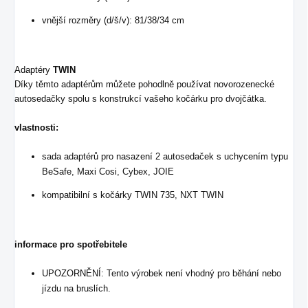
vnější rozměry (d/š/v): 81/38/34 cm
Adaptéry
TWIN
Díky těmto adaptérům můžete pohodlně používat novorozenecké
autosedačky spolu s konstrukcí vašeho kočárku pro dvojčátka.
vlastnosti:
sada adaptérů pro nasazení 2 autosedaček s uchycením typu
BeSafe, Maxi Cosi, Cybex, JOIE
kompatibilní s kočárky TWIN 735, NXT TWIN
informace pro spotřebitele
UPOZORNĚNÍ: Tento výrobek není vhodný pro běhání nebo
jízdu na bruslích.