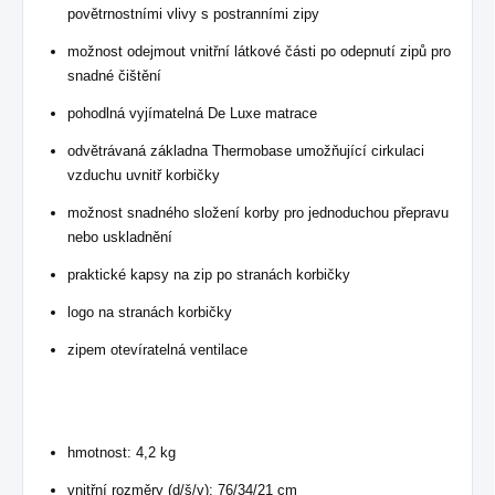
povětrnostními vlivy s postranními zipy
možnost odejmout vnitřní látkové části po odepnutí zipů pro
snadné čištění
pohodlná vyjímatelná De Luxe matrace
odvětrávaná základna Thermobase umožňující cirkulaci
vzduchu uvnitř korbičky
možnost snadného složení korby pro jednoduchou přepravu
nebo uskladnění
praktické kapsy na zip po stranách korbičky
logo na stranách korbičky
zipem otevíratelná ventilace
hmotnost: 4,2 kg
vnitřní rozměry (d/š/v): 76/34/21 cm