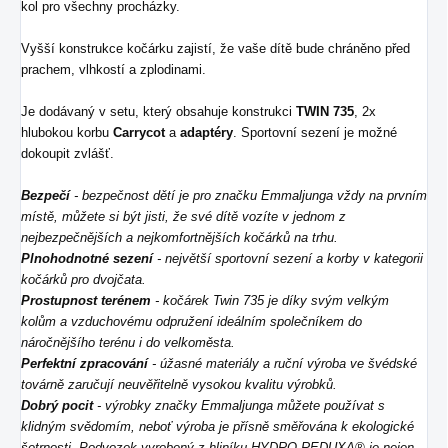
kol pro všechny procházky.
Vyšší konstrukce kočárku zajistí, že vaše dítě bude chráněno před
prachem, vlhkostí a zplodinami.
Je dodávaný v setu, který obsahuje konstrukci
TWIN 735
, 2x
hlubokou korbu
Carrycot
a
adaptéry
. Sportovní sezení je možné
dokoupit zvlášť.
Bezpečí
- bezpečnost dětí je pro značku Emmaljunga vždy na prvním
místě, můžete si být jisti, že své dítě vozíte v jednom z
nejbezpečnějších a nejkomfortnějších kočárků na trhu.
Plnohodnotné sezení
- největší sportovní sezení a korby v kategorii
kočárků pro dvojčata.
Prostupnost terénem
- kočárek Twin 735 je díky svým velkým
kolům a vzduchovému odpružení ideálním společníkem do
náročnějšího terénu i do velkoměsta.
Perfektní zpracování
- úžasné materiály a ruční výroba ve švédské
továrně zaručují neuvěřitelně vysokou kvalitu výrobků.
Dobrý pocit
- výrobky značky Emmaljunga můžete používat s
klidným svědomím, neboť výroba je přísně směřována k ekologické
šetrnosti. Podvozek vyrobený z hliníku HYDRO REDUXA® je nejen