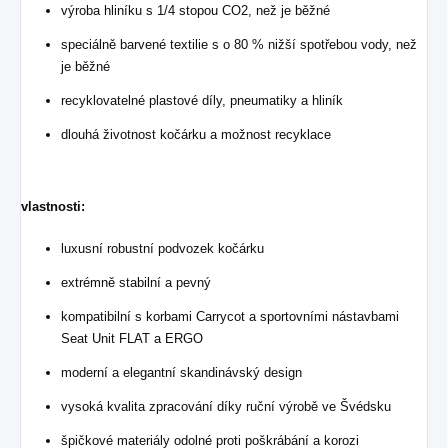
výroba hliníku s 1/4 stopou CO2, než je běžné
speciálně barvené textilie s o 80 % nižší spotřebou vody, než
je běžné
recyklovatelné plastové díly, pneumatiky a hliník
dlouhá životnost kočárku a možnost recyklace
vlastnosti:
luxusní robustní podvozek kočárku
extrémně stabilní a pevný
kompatibilní s korbami Carrycot a sportovními nástavbami
Seat Unit FLAT a ERGO
moderní a elegantní skandinávský design
vysoká kvalita zpracování díky ruční výrobě ve Švédsku
špičkové materiály odolné proti poškrábání a korozi