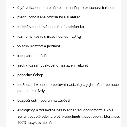
čtyři velká odnímatelná kola usnadňují prostupnost terénem
přední odpružená otočná kola s aretací
měkké vzduchové odpružení zadních kol
rozměrný košík s max. nosností 10 kg
vysoký komfort a pevnost
kompaktní skládání
široký rozsah výškového nastavení rukojeti
pohodlný úchop
možnost dokoupení sportovní nástavby a její otočení po nebo
proti směru jízdy
bezpečnostní popruh na zápěstí
ekologicky a zdravotně nezávadná vzduchokomorová kola
Solight-ecco® odolná proti propíchnutí a opotřebení, která jsou
100% recyklovatelná