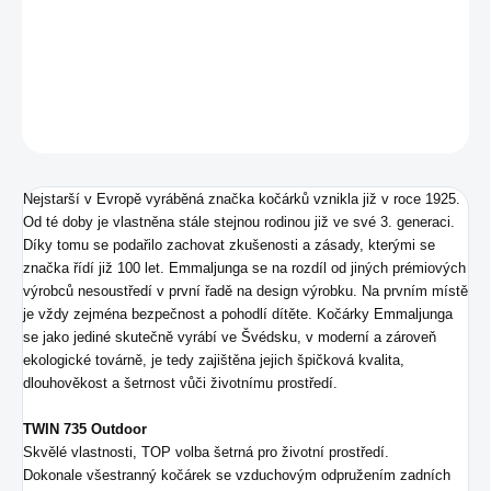
−
+
Přidat do košíku
DETAILNÍ INFORMACE
ZEPTAT SE
Nejstarší v Evropě vyráběná značka kočárků vznikla již v roce 1925.
Od té doby je vlastněna stále stejnou rodinou již ve své 3. generaci.
Díky tomu se podařilo zachovat zkušenosti a zásady, kterými se
značka řídí již 100 let. Emmaljunga se na rozdíl od jiných prémiových
výrobců nesoustředí v první řadě na design výrobku. Na prvním místě
je vždy zejména bezpečnost a pohodlí dítěte. Kočárky Emmaljunga
se jako jediné skutečně vyrábí ve Švédsku, v moderní a zároveň
ekologické továrně, je tedy zajištěna jejich špičková kvalita,
dlouhověkost a šetrnost vůči životnímu prostředí.
TWIN 735 Outdoor
Skvělé vlastnosti, TOP volba šetrná pro životní prostředí.
Dokonale všestranný kočárek se vzduchovým odpružením zadních