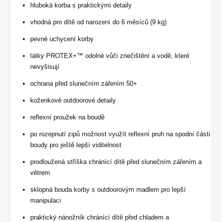
hluboká korba s praktickými detaily
vhodná pro dítě od narození do 6 měsíců (9 kg)
pevné uchycení korby
látky PROTEX+™ odolné vůči znečištění a vodě, které
nevyšisují
ochrana před slunečním zářením 50+
koženkové outdoorové detaily
reflexní proužek na boudě
po rozepnutí zipů možnost využít reflexní pruh na spodní části
boudy pro ještě lepší viditelnost
prodloužená stříška chránící dítě před slunečním zářením a
větrem
sklopná bouda korby s outdoorovým madlem pro lepší
manipulaci
praktický nánožník chránící dítě před chladem a