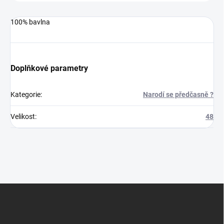
100% bavlna
Doplňkové parametry
Kategorie
:
Narodí se předčasně ?
Velikost
:
48
Z
á
p
a