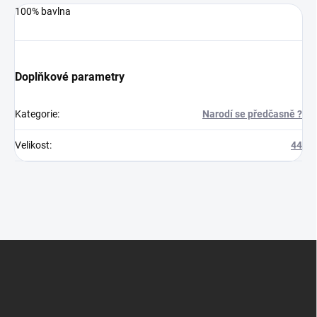
100% bavlna
Doplňkové parametry
Kategorie
:
Narodí se předčasně ?
Velikost
:
44
Z
á
p
a
t