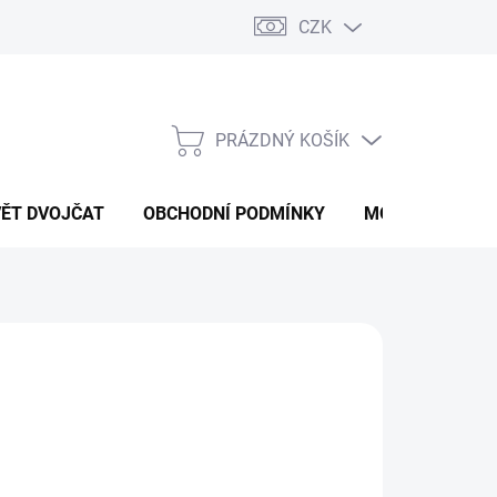
CZK
PRÁZDNÝ KOŠÍK
NÁKUPNÍ
KOŠÍK
VĚT DVOJČAT
OBCHODNÍ PODMÍNKY
MOJE OBJEDNÁ