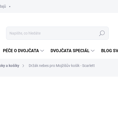
dajů
Hledat
PÉČE O DVOJČATA
DVOJČATA SPECIÁL
BLOG S
bky a košíky
Držák nebes pro Mojžíšův košík - Scarlett
ocení
ZNAČKA:
SCARLETT
220 Kč
Měrná
SKLADEM DO TÝDNE
cena: