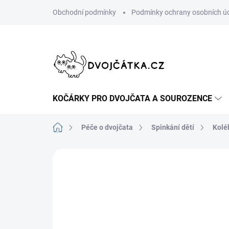
Přejít
Obchodní podmínky
Podmínky ochrany osobních ú
na
obsah
KOČÁRKY PRO DVOJČATA A SOUROZENCE
Domů
Péče o dvojčata
Spinkání dětí
Kolé
Neohodnoceno
Podrobnosti hodn