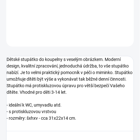
−
+
Přidat do košíku
DETAILNÍ INFORMACE
ZEPTAT SE
Dětské stupátko do koupelny s veselým obrázkem. Moderní
design, kvalitní zpracování, jednoduchá údržba, to vše stupátko
nabízí. Je to velmi praktický pomocník v péči o miminko. Stupátko
umožňuje dítěti být výše a vykonávat tak běžné denní činnosti.
Stupátko má protiskluzovou úpravu pro větší bezpečí Vašeho
dítěte. Vhodné pro děti 3-14 let.
- ideální k WC, umyvadlu atd.
- s protiskluzovou vrstvou
- rozměry: šxhxv - cca 31x22x14 cm.