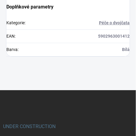
Doplňkové parametry
Kategorie
:
Péče o dvojčata
EAN
:
5902963001412
Barva
:
Bílá
Z
á
p
a
t
í
UNDER CONSTRUCTION