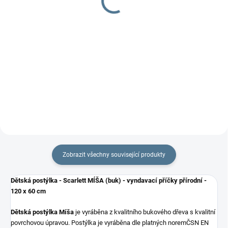
490 Kč
250 Kč
Do košíku
Do košíku
Dětská matrace do cestovní
Dětská matrace Scarlett MORY je
postýlky Scarlett Romas je
vyrobena z PUR pěny o pevnosti
tvořena 3 díly. Každý díl je
21 gr. Potahový...
opatřen...
Zobrazit všechny související produkty
Dětská postýlka - Scarlett MÍŠA (buk) - vyndavací příčky přírodní -
120 x 60 cm
Dětská postýlka Míša
je vyráběna z kvalitního bukového dřeva s kvalitní
povrchovou úpravou. Postýlka je vyráběna dle platných norem
ČSN EN