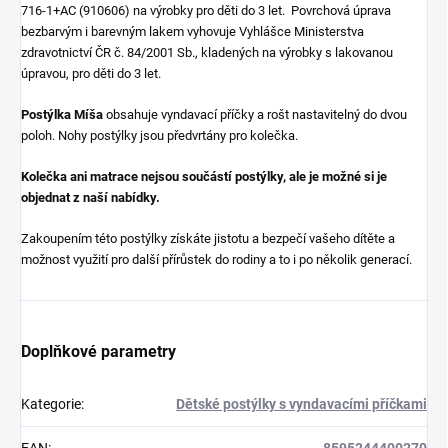
716-1+AC (910606)
na výrobky pro děti do 3 let. Povrchová úprava
bezbarvým i barevným lakem vyhovuje Vyhlášce Ministerstva
zdravotnictví ČR č. 84/2001 Sb., kladených na výrobky s lakovanou
úpravou, pro děti do 3 let.
Postýlka Míša
obsahuje vyndavací příčky a rošt nastavitelný do dvou
poloh. Nohy postýlky jsou předvrtány pro kolečka.
Kolečka ani matrace nejsou součástí postýlky, ale je možné si je
objednat
z naší nabídky.
Zakoupením této postýlky získáte jistotu a bezpečí vašeho dítěte a
možnost využití pro další přírůstek do rodiny a to i po několik generací.
Doplňkové parametry
Kategorie
:
Dětské postýlky s vyndavacími příčkami
EAN
:
8595244400270