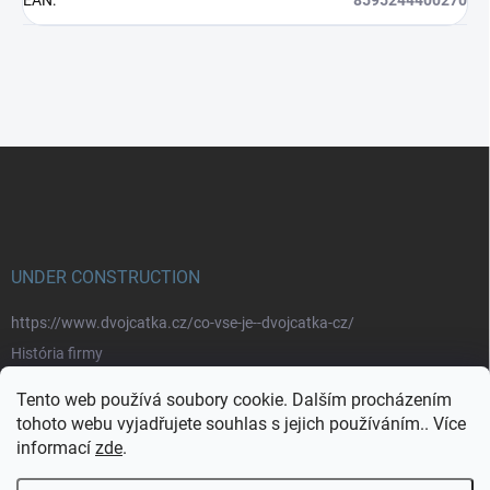
Z
á
p
a
t
í
UNDER CONSTRUCTION
https://www.dvojcatka.cz/co-vse-je--dvojcatka-cz/
História firmy
Prečo nakupovať u nás
Tento web používá soubory cookie. Dalším procházením
Značky
tohoto webu vyjadřujete souhlas s jejich používáním.. Více
informací
zde
.
https://www.dvojcatka.cz/kontakty/>