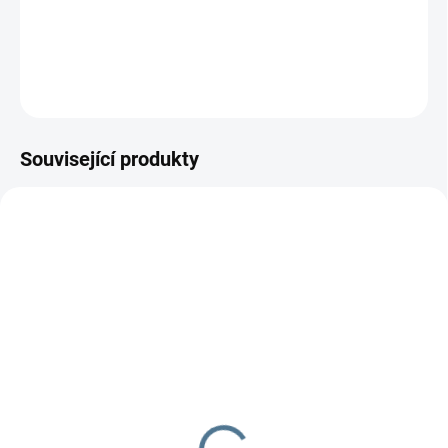
možnost využití pro další přírůstek do rodiny a to i po několik generací.
DETAILNÍ INFORMACE
ZEPTAT SE
Související produkty
SKLADEM DO TÝDNE
SKLADEM DO TÝDNE
Matrace do cestovní
Matrace do kočárku
potýlky - Scarlett Romas
Scarlett Mory 75 x 35 x
120 x 60 x 4,5 cm
3,5 cm